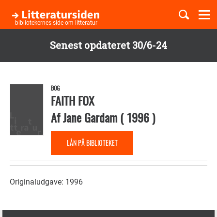
Togg
navi
- bibliotekernes side om litteratur
Senest opdateret 30/6-24
Børnebøger
Gå
til
Boglister
hovedindhold
BOG
FAITH FOX
Af
Jane Gardam
(
1996
)
Temaer
LÅN PÅ BIBLIOTEKET
Originaludgave: 1996