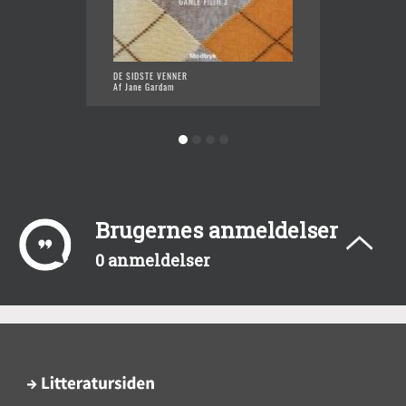
DE SIDSTE VENNER
MANDEN
Af Jane Gardam
Af Jane
Brugernes anmeldelser
0 anmeldelser