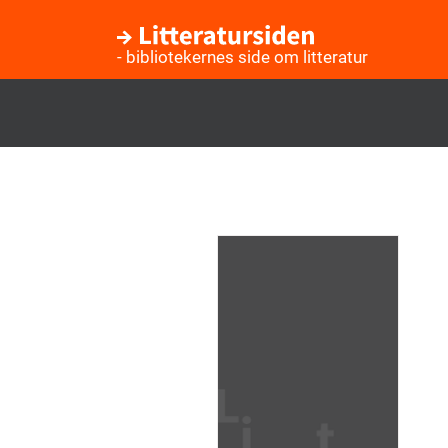
- bibliotekernes side om litteratur
Gå
til
hovedindhold