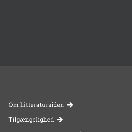
-
Om Litteratursiden
Tilgængelighed
bibliotekernes