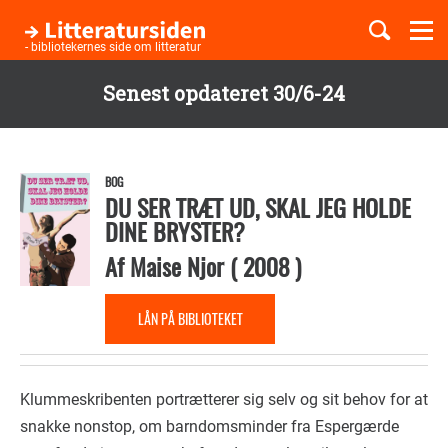
Togg
navi
- bibliotekernes side om litteratur
Senest opdateret 30/6-24
Børnebøger
Gå
til
Boglister
hovedindhold
BOG
DU SER TRÆT UD, SKAL JEG HOLDE
DINE BRYSTER?
Temaer
Af
Maise Njor
(
2008
)
LÅN PÅ BIBLIOTEKET
Klummeskribenten portrætterer sig selv og sit behov for at
snakke nonstop, om barndomsminder fra Espergærde