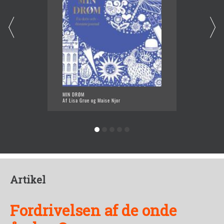
MIN DRØM
SØD TØ
Af Lisa Grue og Maise Njor
Af Mais
Artikel
Fordrivelsen af de onde