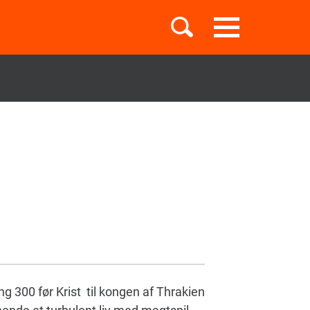
Toggle
navigation
Børnebøger
Boglister
Temaer
g 300 før Krist til kongen af Thrakien