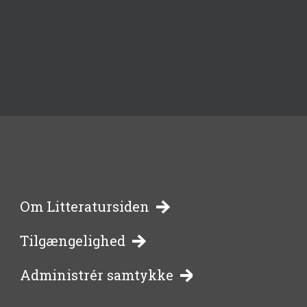
-
Om Litteratursiden
Tilgængelighed
bibliotekernes
Administrér samtykke
side