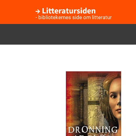
- bibliotekernes side om litteratur
Gå
til
hovedindhold