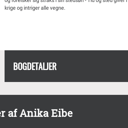
og forelsker sig straks i sin stedsøn - Tid og sted giver
krige og intriger alle vegne.
BOGDETALJER
r af Anika Eibe