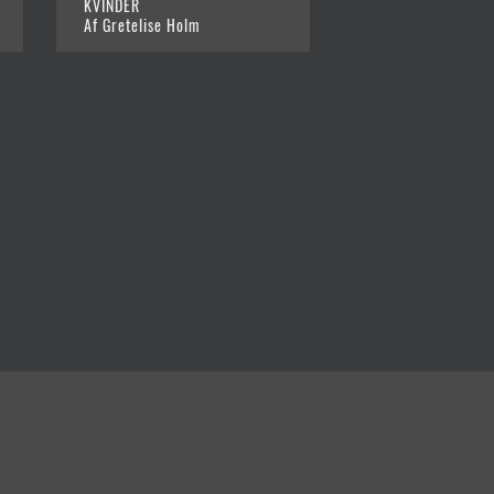
KVINDER
Af Gretelise Holm
Af Gretelise Holm