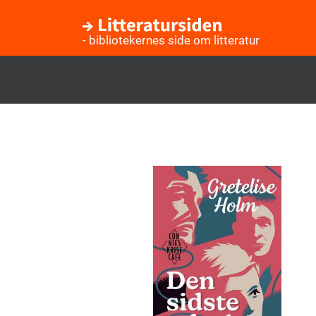
- bibliotekernes side om litteratur
Gå
til
hovedindhold