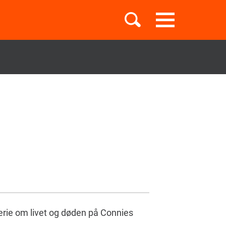
Toggle
navigation
Børnebøger
Boglister
Temaer
serie om livet og døden på Connies