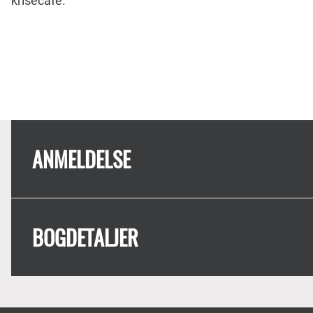
krisecafe.
ANMELDELSE
BOGDETALJER