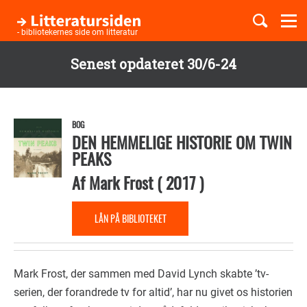
Togg
navi
- bibliotekernes side om litteratur
Senest opdateret 30/6-24
Børnebøger
Gå
til
Boglister
hovedindhold
BOG
DEN HEMMELIGE HISTORIE OM TWIN
PEAKS
Temaer
Af
Mark Frost
(
2017
)
LÅN PÅ BIBLIOTEKET
Mark Frost, der sammen med David Lynch skabte ’tv-
serien, der forandrede tv for altid’, har nu givet os historien