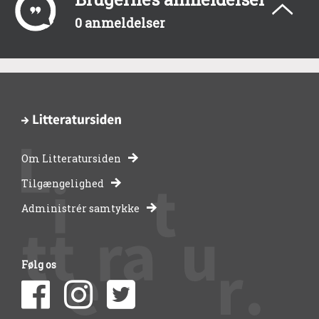
0 anmeldelser
Om Litteratursiden
-
Tilgængelighed
Administrér samtykke
bibliotekernes
side
Følg os
om