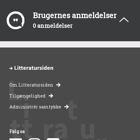
Brugernes anmeldelser
0 anmeldelser
Om Litteratursiden
-
Tilgængelighed
Administrér samtykke
bibliotekernes
side
Følg os