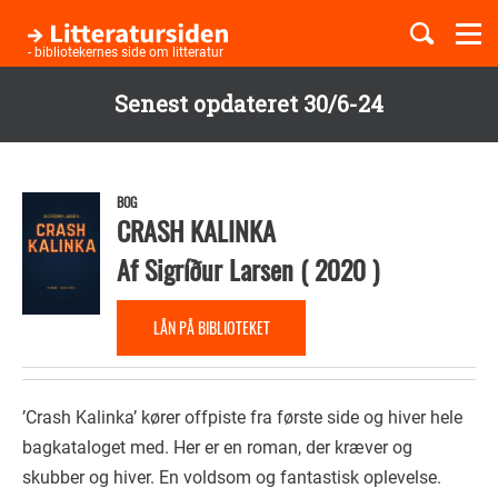
Togg
navi
- bibliotekernes side om litteratur
Senest opdateret 30/6-24
Børnebøger
Gå
til
Boglister
hovedindhold
BOG
CRASH KALINKA
Af
Sigríður Larsen
(
2020
)
Temaer
LÅN PÅ BIBLIOTEKET
’Crash Kalinka’ kører offpiste fra første side og hiver hele
bagkataloget med. Her er en roman, der kræver og
skubber og hiver. En voldsom og fantastisk oplevelse.