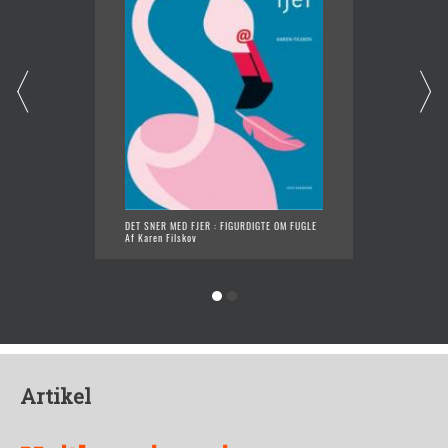
DET SNER MED FJER : FIGURDIGTE OM FUGLE
SKOVEN
Af Karen Filskov
Af Kare
Artikel