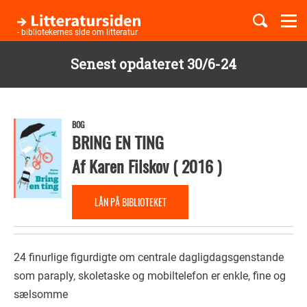
Togg
navi
- bibliotekernes side om litteratur
Senest opdateret 30/6-24
Børnebøger
Gå
til
Boglister
hovedindhold
BOG
BRING EN TING
Af
Karen Filskov
(
2016
)
Temaer
LÅN PÅ BIBLIOTEKET
24 finurlige figurdigte om centrale dagligdagsgenstande
som paraply, skoletaske og mobiltelefon er enkle, fine og
sælsomme