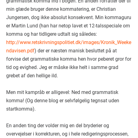
grammatisk komma ind i bogen. En anden forfatter der til
min glæde bruger denne kommatering, er Christian
Jungersen, dog ikke absolut konsekvent. Min kommaguru
er Martin Lund (han har netop lavet et 12-talsspeciale om
komma og har tidligere udtalt sig således:
http://www.retskrivningspolitiet.dk/images/Kronik_Weeke
ndavisen.pdf
) der er næsten manisk besluttet på at
forvise det grammatiske komma hen hvor peberet gror for
tid og evighed. Jeg er måske ikke helt i samme grad
grebet af den hellige ild.
Men mit kampråb er alligevel: Ned med grammatisk
komma! (Og denne blog er selvfølgelig tegnsat uden
startkomma).
En anden ting der volder mig en del bryderier og
overvejelser i korrekturen, og i hele redigeringsprocessen,