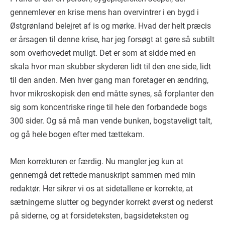
gennemlever en krise mens han overvintrer i en bygd i
Østgrønland belejret af is og mørke. Hvad der helt præcis
er årsagen til denne krise, har jeg forsøgt at gøre så subtilt
som overhovedet muligt. Det er som at sidde med en
skala hvor man skubber skyderen lidt til den ene side, lidt
til den anden. Men hver gang man foretager en ændring,
hvor mikroskopisk den end måtte synes, så forplanter den
sig som koncentriske ringe til hele den forbandede bogs
300 sider. Og så må man vende bunken, bogstaveligt talt,
og gå hele bogen efter med tættekam.
Men korrekturen er færdig. Nu mangler jeg kun at
gennemgå det rettede manuskript sammen med min
redaktør. Her sikrer vi os at sidetallene er korrekte, at
sætningerne slutter og begynder korrekt øverst og nederst
på siderne, og at forsideteksten, bagsideteksten og