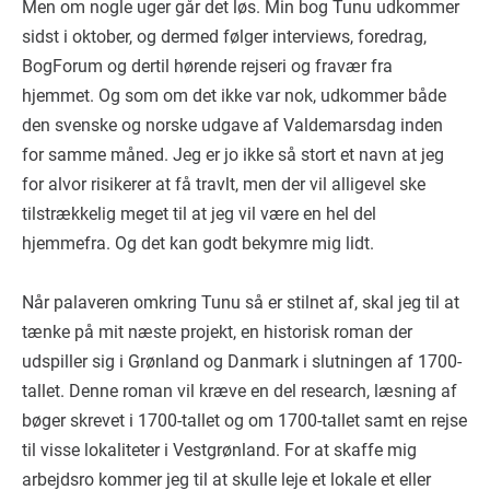
Men om nogle uger går det løs. Min bog Tunu udkommer
sidst i oktober, og dermed følger interviews, foredrag,
BogForum og dertil hørende rejseri og fravær fra
hjemmet. Og som om det ikke var nok, udkommer både
den svenske og norske udgave af Valdemarsdag inden
for samme måned. Jeg er jo ikke så stort et navn at jeg
for alvor risikerer at få travlt, men der vil alligevel ske
tilstrækkelig meget til at jeg vil være en hel del
hjemmefra. Og det kan godt bekymre mig lidt.
Når palaveren omkring Tunu så er stilnet af, skal jeg til at
tænke på mit næste projekt, en historisk roman der
udspiller sig i Grønland og Danmark i slutningen af 1700-
tallet. Denne roman vil kræve en del research, læsning af
bøger skrevet i 1700-tallet og om 1700-tallet samt en rejse
til visse lokaliteter i Vestgrønland. For at skaffe mig
arbejdsro kommer jeg til at skulle leje et lokale et eller