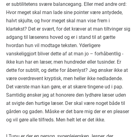
er subtilitetens svære balancegang. Eller med andre ord:
Hvor meget skal man lade sine pointer være antydede,
halvt skjulte, og hvor meget skal man vise frem i
klartekst? Det er svært, for det kræver at man tiltvinger sig
adgang til læserens hoved og er i stand til at gætte
hvordan hun vil modtage teksten. Yderligere
vanskeliggjort bliver dette af at man jo – forhåbentlig -
ikke kun har en læser, men hundreder eller tusinder. Er
dette for subtilt, og dette for åbenlyst? Jeg ønsker ikke at
være overdrevent kryptisk, men heller ikke nedladende.
Det værste man kan gøre, er at skære tingene ud i pap.
Samtidig ønsker jeg at honorere den lydhøre læser uden
at svigte den hurtige læser. Der skal være noget både til
gården og gaden. Måske er det bare mig der er en pleaser
og vil gøre alle tilfreds. Men helt let er det ikke.
I Tunu er der en person, sygeplejersken Jesper, der