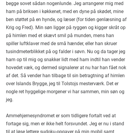
begge sovet sådan nogenlunde. Jeg arrangerer mig med
ham på briksen i køkkenet, med en dyne på skødet, mine
ben støttet på en hynde, og læser (for tiden genlæsning af
Krig og Fred). Min søn ligger på ryggen og kigger skråt op
på himlen med et skævt smil på munden, mens han
spiller luftklaver med de små hænder, eller han skruer
tusindmeterblikket på og falder i søvn. Nu og da tager jeg
ham op til mig og snakker lidt med ham indtil han vender
hovedet væk, og dermed signalerer at nu har han fået nok
af det. Så vender han tilbage til sin betragtning af himlen
over Islands Brygge, jeg til Tolstojs mesterværk. Det er
nogle ret hyggelige morgener vi har sammen, min søn og
jeg.
Ammehjernesyndromet er som tidligere fortalt ved at
fortage sig, men er ikke helt forsvundet. Jeg er nu i stand
til at løse lettere sudoku-opgaver på min mobil samt