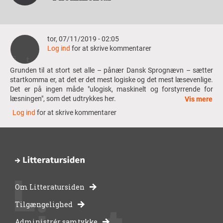
tor, 07/11/2019 - 02:05
Log ind
for at skrive kommentarer
Grunden til at stort set alle – pånær Dansk Sprognævn – sætter
startkomma er, at det er det mest logiske og det mest læsevenlige.
Det er på ingen måde "ulogisk, maskinelt og forstyrrende for
læsningen", som det udtrykkes her.
Vis mere
Log ind
for at skrive kommentarer
Jeg er både gymnasielærer i dansk og professionel
korrekturlæser. Som underviser oplever jeg, at eleverne finder
udeladelse af startkomma ulogisk og inkonsekvent, når de fx i en
helsætning bestående af en hovedsætning og to ledsætninger
ikke skal sætte komma før den første ledsætning, men skal det før
den anden. Det forvirrer dem også meget, at de ved de
ledsætninger, der fungerer parentetisk, rent faktisk også skal
sætte startkomma.
Om Litteratursiden
Som underviser forstår jeg godt forvirringen. Jeg henviser dem til
-
enkle kommaregler, der baserer sig på grammatisk komma. Det
Tilgængelighed
kan de forholde sig til, frodi kommasystemet er rimelig stringent
Administrér samtykke
og konsekvent.