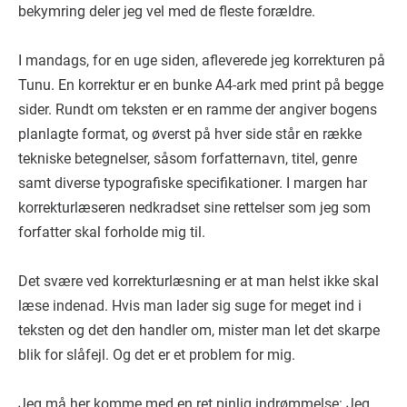
bekymring deler jeg vel med de fleste forældre.
I mandags, for en uge siden, afleverede jeg korrekturen på
Tunu. En korrektur er en bunke A4-ark med print på begge
sider. Rundt om teksten er en ramme der angiver bogens
planlagte format, og øverst på hver side står en række
tekniske betegnelser, såsom forfatternavn, titel, genre
samt diverse typografiske specifikationer. I margen har
korrekturlæseren nedkradset sine rettelser som jeg som
forfatter skal forholde mig til.
Det svære ved korrekturlæsning er at man helst ikke skal
læse indenad. Hvis man lader sig suge for meget ind i
teksten og det den handler om, mister man let det skarpe
blik for slåfejl. Og det er et problem for mig.
Jeg må her komme med en ret pinlig indrømmelse: Jeg