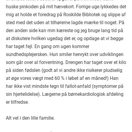
huske pinkoden på mit hævekort. Forrige uge lykkedes det
mig at holde et foredrag på Roskilde Bibliotek og slippe af
sted med det uden at tilhørerne lagde mærke til noget. På
den anden side kan min kæreste og jeg bruge lang tid på
at diskutere hvilken ugedag det er, og opdage at vi begge
har taget fejl. En gang om ugen kommer
sundhedsplejersken. Hun smiler henrykt over udviklingen
som går over al forventning. Drengen har taget over et kilo
på siden fødslen (godt at vi andre ikke risikerer pludselig
at øge vores vægt med 60 % i løbet af en måned!) Han
har ikke vist mindste tegn til fallot-anfald (symptomer på
sin hjertelidelse). Lægerne på børnekardiologisk afdeling
er tilfredse.
Alt vel i den lille familie.