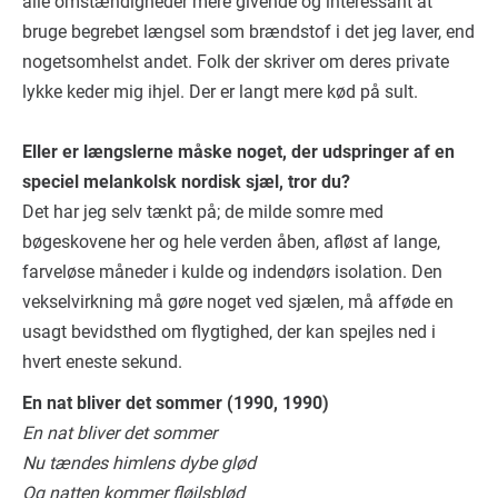
alle omstændigheder mere givende og interessant at
bruge begrebet længsel som brændstof i det jeg laver, end
nogetsomhelst andet. Folk der skriver om deres private
lykke keder mig ihjel. Der er langt mere kød på sult.
Eller er længslerne måske noget, der udspringer af en
speciel melankolsk nordisk sjæl, tror du?
Det har jeg selv tænkt på; de milde somre med
bøgeskovene her og hele verden åben, afløst af lange,
farveløse måneder i kulde og indendørs isolation. Den
vekselvirkning må gøre noget ved sjælen, må afføde en
usagt bevidsthed om flygtighed, der kan spejles ned i
hvert eneste sekund.
En nat bliver det sommer (1990, 1990)
En nat bliver det sommer
Nu tændes himlens dybe glød
Og natten kommer fløjlsblød