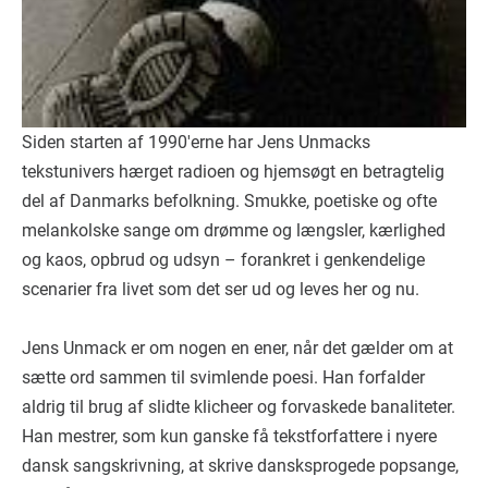
Siden starten af 1990'erne har Jens Unmacks
tekstunivers hærget radioen og hjemsøgt en betragtelig
del af Danmarks befolkning. Smukke, poetiske og ofte
melankolske sange om drømme og længsler, kærlighed
og kaos, opbrud og udsyn – forankret i genkendelige
scenarier fra livet som det ser ud og leves her og nu.
Jens Unmack er om nogen en ener, når det gælder om at
sætte ord sammen til svimlende poesi. Han forfalder
aldrig til brug af slidte klicheer og forvaskede banaliteter.
Han mestrer, som kun ganske få tekstforfattere i nyere
dansk sangskrivning, at skrive dansksprogede popsange,