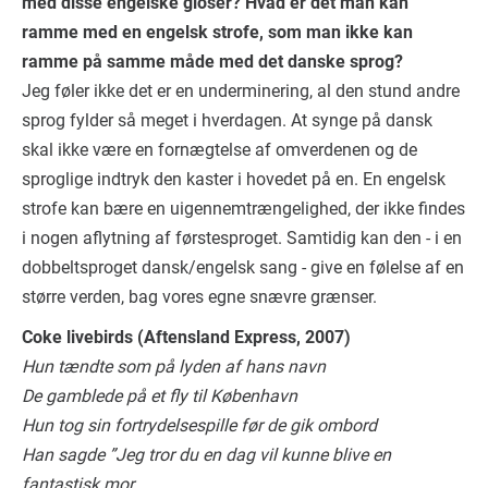
med disse engelske gloser? Hvad er det man kan
ramme med en engelsk strofe, som man ikke kan
ramme på samme måde med det danske sprog?
Jeg føler ikke det er en underminering, al den stund andre
sprog fylder så meget i hverdagen. At synge på dansk
skal ikke være en fornægtelse af omverdenen og de
sproglige indtryk den kaster i hovedet på en. En engelsk
strofe kan bære en uigennemtrængelighed, der ikke findes
i nogen aflytning af førstesproget. Samtidig kan den - i en
dobbeltsproget dansk/engelsk sang - give en følelse af en
større verden, bag vores egne snævre grænser.
Coke livebirds (Aftensland Express, 2007)
Hun tændte som på lyden af hans navn
De gamblede på et fly til København
Hun tog sin fortrydelsespille før de gik ombord
Han sagde ”Jeg tror du en dag vil kunne blive en
fantastisk mor