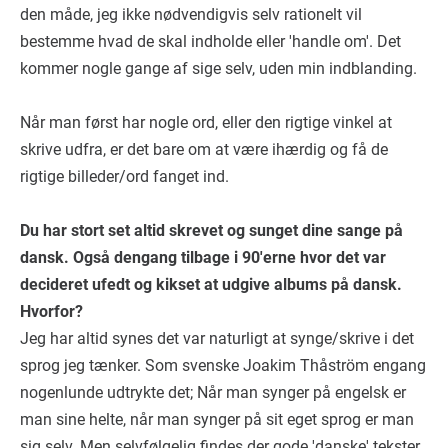
den måde, jeg ikke nødvendigvis selv rationelt vil
bestemme hvad de skal indholde eller 'handle om'. Det
kommer nogle gange af sige selv, uden min indblanding.
Når man først har nogle ord, eller den rigtige vinkel at
skrive udfra, er det bare om at være ihærdig og få de
rigtige billeder/ord fanget ind.
Du har stort set altid skrevet og sunget dine sange på
dansk. Også dengang tilbage i 90'erne hvor det var
decideret ufedt og kikset at udgive albums på dansk.
Hvorfor?
Jeg har altid synes det var naturligt at synge/skrive i det
sprog jeg tænker. Som svenske Joakim Thåström engang
nogenlunde udtrykte det; Når man synger på engelsk er
man sine helte, når man synger på sit eget sprog er man
sig selv. Men selvfølgelig findes der gode 'danske' tekster