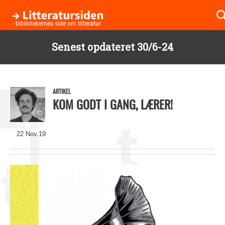
- bibliotekernes side om litteratur
Senest opdateret 30/6-24
Børnebøger
Gå
til
Boglister
hovedindhold
ARTIKEL
KOM GODT I GANG, LÆRER!
Temaer
22 Nov.19