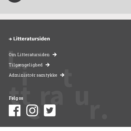
Om Litteratursiden
-
Tilgængelighed
Administrér samtykke
bibliotekernes
side
Følg os
om
litteratur