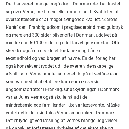
Der har været mange bogforlag i Danmark der har kastet
sig over Verne, med mere eller mindre held. Kvaliteten af
oversættelserne er af meget svingende kvalitet, "Zarens
Kurér" der i Frankrig udkom i pragtlæderbind med guldtryk
og mere end 300 sider, bliver ofte i Danmark udgivet på
mindre end 50-100 sider og i det tarveligste omslag. Ofte
sker der også en decideret fordanskning både i
tekstindhold og ved brugen af navne. En del forlag har
også konsekvent ryddet ud i de svære videnskabelige
afsnit, som Verne brugte så meget tid på at verificere og
som var med til at etablere ham som en seriøs
ungdomsforfatter i Frankrig. Undskyldningen i Danmark
var at Jules Verne også skulle nå ud i de
mindrebemidlede familier der ikke var læsevante. Måske
er det dette der gør Jules Verne så populær i Danmark.
Det er tydeligt ved læsning af Vernes mange udgivelser
på dansk, at forfatterens dyrkelse af det eksotiske og