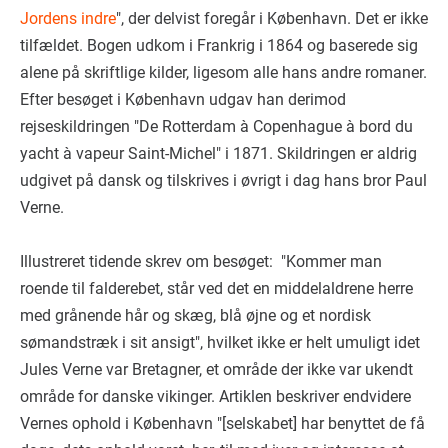
Jordens indre
", der delvist foregår i København. Det er ikke
tilfældet. Bogen udkom i Frankrig i 1864 og baserede sig
alene på skriftlige kilder, ligesom alle hans andre romaner.
Efter besøget i København udgav han derimod
rejseskildringen "De Rotterdam à Copenhague à bord du
yacht à vapeur Saint-Michel" i 1871. Skildringen er aldrig
udgivet på dansk og tilskrives i øvrigt i dag hans bror Paul
Verne.
Illustreret tidende skrev om besøget: "Kommer man
roende til falderebet, står ved det en middelaldrene herre
med grånende hår og skæg, blå øjne og et nordisk
sømandstræk i sit ansigt", hvilket ikke er helt umuligt idet
Jules Verne var Bretagner, et område der ikke var ukendt
område for danske vikinger. Artiklen beskriver endvidere
Vernes ophold i København "[selskabet] har benyttet de få