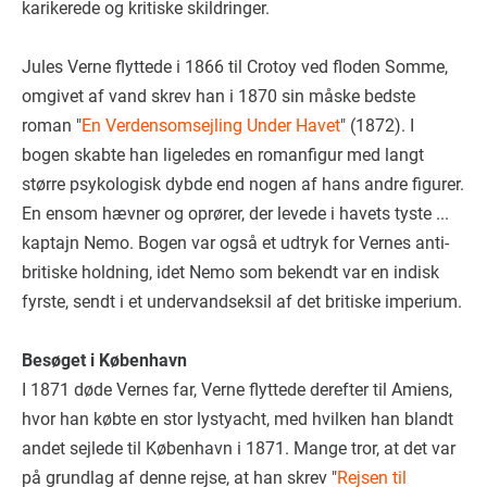
karikerede og kritiske skildringer.
Jules Verne flyttede i 1866 til Crotoy ved floden Somme,
omgivet af vand skrev han i 1870 sin måske bedste
roman "
En Verdensomsejling Under Havet
" (1872). I
bogen skabte han ligeledes en romanfigur med langt
større psykologisk dybde end nogen af hans andre figurer.
En ensom hævner og oprører, der levede i havets tyste ...
kaptajn Nemo. Bogen var også et udtryk for Vernes anti-
britiske holdning, idet Nemo som bekendt var en indisk
fyrste, sendt i et undervandseksil af det britiske imperium.
Besøget i København
I 1871 døde Vernes far, Verne flyttede derefter til Amiens,
hvor han købte en stor lystyacht, med hvilken han blandt
andet sejlede til København i 1871. Mange tror, at det var
på grundlag af denne rejse, at han skrev "
Rejsen til