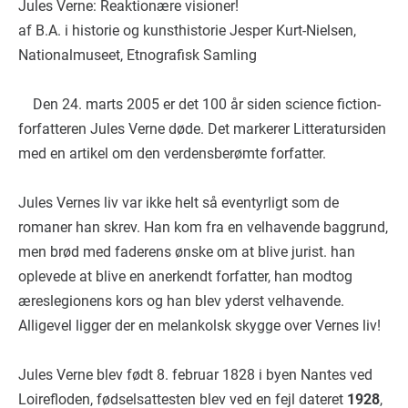
Jules Verne: Reaktionære visioner!
af B.A. i historie og kunsthistorie Jesper Kurt-Nielsen,
Nationalmuseet, Etnografisk Samling
Den 24. marts 2005 er det 100 år siden science fiction-
forfatteren Jules Verne døde. Det markerer Litteratursiden
med en artikel om den verdensberømte forfatter.
Jules Vernes liv var ikke helt så eventyrligt som de
romaner han skrev. Han kom fra en velhavende baggrund,
men brød med faderens ønske om at blive jurist. han
oplevede at blive en anerkendt forfatter, han modtog
æreslegionens kors og han blev yderst velhavende.
Alligevel ligger der en melankolsk skygge over Vernes liv!
Jules Verne blev født 8. februar 1828 i byen Nantes ved
Loirefloden, fødselsattesten blev ved en fejl dateret
1928
,