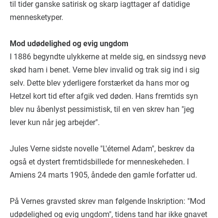
til tider ganske satirisk og skarp iagttager af datidige
mennesketyper.
Mod udødelighed og evig ungdom
I 1886 begyndte ulykkerne at melde sig, en sindssyg nevø
skød ham i benet. Verne blev invalid og trak sig ind i sig
selv. Dette blev yderligere forstærket da hans mor og
Hetzel kort tid efter afgik ved døden. Hans fremtids syn
blev nu åbenlyst pessimistisk, til en ven skrev han "jeg
lever kun når jeg arbejder".
Jules Verne sidste novelle "L'éternel Adam", beskrev da
også et dystert fremtidsbillede for menneskeheden. I
Amiens 24 marts 1905, åndede den gamle forfatter ud.
På Vernes gravsted skrev man følgende Inskription: "Mod
udødelighed og evig ungdom", tidens tand har ikke gnavet