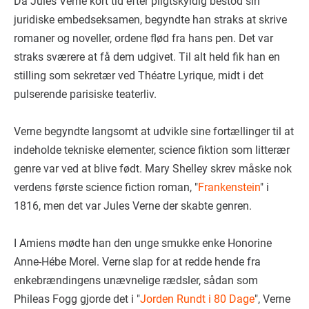
Da Jules Verne kort tid efter pligtskyldig bestod sin
juridiske embedseksamen, begyndte han straks at skrive
romaner og noveller, ordene flød fra hans pen. Det var
straks sværere at få dem udgivet. Til alt held fik han en
stilling som sekretær ved Théatre Lyrique, midt i det
pulserende parisiske teaterliv.
Verne begyndte langsomt at udvikle sine fortællinger til at
indeholde tekniske elementer, science fiktion som litterær
genre var ved at blive født. Mary Shelley skrev måske nok
verdens første science fiction roman, "
Frankenstein
" i
1816, men det var Jules Verne der skabte genren.
I Amiens mødte han den unge smukke enke Honorine
Anne-Hébe Morel. Verne slap for at redde hende fra
enkebrændingens unævnelige rædsler, sådan som
Phileas Fogg gjorde det i "
Jorden Rundt i 80 Dage
", Verne