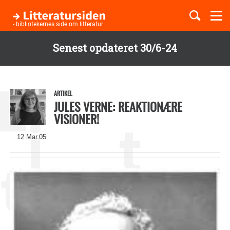
Togg
navi
- bibliotekernes side om litteratur
Senest opdateret 30/6-24
Børnebøger
Gå
til
Boglister
hovedindhold
ARTIKEL
JULES VERNE: REAKTIONÆRE
VISIONER!
Temaer
12 Mar.05