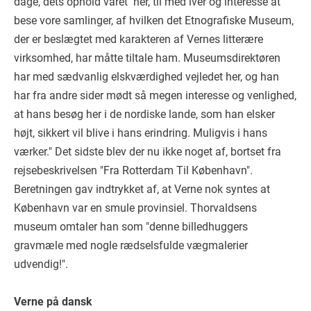
dage, dets ophold varet her, til med iver og interesse at
bese vore samlinger, af hvilken det Etnografiske Museum,
der er beslægtet med karakteren af Vernes litterære
virksomhed, har måtte tiltale ham. Museumsdirektøren
har med sædvanlig elskværdighed vejledet her, og han
har fra andre sider mødt så megen interesse og venlighed,
at hans besøg her i de nordiske lande, som han elsker
højt, sikkert vil blive i hans erindring. Muligvis i hans
værker." Det sidste blev der nu ikke noget af, bortset fra
rejsebeskrivelsen "Fra Rotterdam Til København".
Beretningen gav indtrykket af, at Verne nok syntes at
København var en smule provinsiel. Thorvaldsens
museum omtaler han som "denne billedhuggers
gravmæle med nogle rædselsfulde vægmalerier
udvendig!".
Verne på dansk