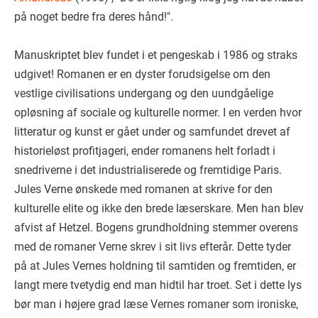
på noget bedre fra deres hånd!".
Manuskriptet blev fundet i et pengeskab i 1986 og straks
udgivet! Romanen er en dyster forudsigelse om den
vestlige civilisations undergang og den uundgåelige
opløsning af sociale og kulturelle normer. I en verden hvor
litteratur og kunst er gået under og samfundet drevet af
historieløst profitjageri, ender romanens helt forladt i
snedriverne i det industrialiserede og fremtidige Paris.
Jules Verne ønskede med romanen at skrive for den
kulturelle elite og ikke den brede læserskare. Men han blev
afvist af Hetzel. Bogens grundholdning stemmer overens
med de romaner Verne skrev i sit livs efterår. Dette tyder
på at Jules Vernes holdning til samtiden og fremtiden, er
langt mere tvetydig end man hidtil har troet. Set i dette lys
bør man i højere grad læse Vernes romaner som ironiske,