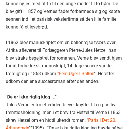
kunne nøjes med at fri til den unge moder til to børn. De
blev gift i 1857 og Vernes fader forbarmede sig og købte
sønnen ind i et parisisk vekslerfirma så den lille familie
kunne få et levebrød.
I 1862 blev manuskriptet om en ballonrejse tværs over
Afrika afleveret til Forlæggeren Pierre-Jules Hetzel, han
blev straks begejstret for romanen. Verne blev sendt hjem
for at forbedre sit manuskript, 14 dage senere var det
færdigt og i 1863 udkom "
Fem Uger I Ballon
". Herefter
udkom den ene succesroman efter den anden.
"De er ikke rigtig klog ..."
Jules Verne er for eftertiden blevet knyttet til en positiv
fremtidsholdning, men i et brev fra Hetzel til Verne i 1863
skrev Hetzel om en hidtil ukendt roman, "
Paris i Det 20.
Århundrede
"(1995) , "De er ikke rigtig klog jeg havde håbet