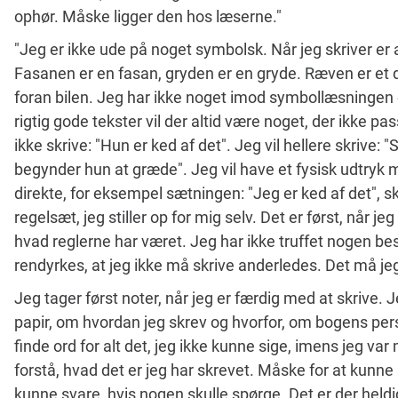
ophør. Måske ligger den hos læserne."
"Jeg er ikke ude på noget symbolsk. Når jeg skriver er a
Fasanen er en fasan, gryden er en gryde. Ræven er et 
foran bilen. Jeg har ikke noget imod symbollæsningen o
rigtig gode tekster vil der altid være noget, der ikke pas
ikke skrive: "Hun er ked af det". Jeg vil hellere skrive: 
begynder hun at græde". Jeg vil have et fysisk udtryk m
direkte, for eksempel sætningen: "Jeg er ked af det", ska
regelsæt, jeg stiller op for mig selv. Det er først, når je
hvad reglerne har været. Jeg har ikke truffet nogen bes
rendyrkes, at jeg ikke må skrive anderledes. Det må je
Jeg tager først noter, når jeg er færdig med at skrive. 
papir, om hvordan jeg skrev og hvorfor, om bogens pers
finde ord for alt det, jeg ikke kunne sige, imens jeg var
forstå, hvad det er jeg har skrevet. Måske for at kunne
kunne svare, hvis nogen skulle spørge. Det er der heldig