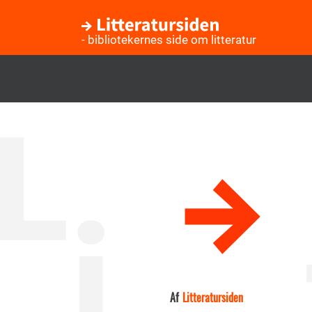
- bibliotekernes side om litteratur
Gå
til
hovedindhold
Af
Litteratursiden