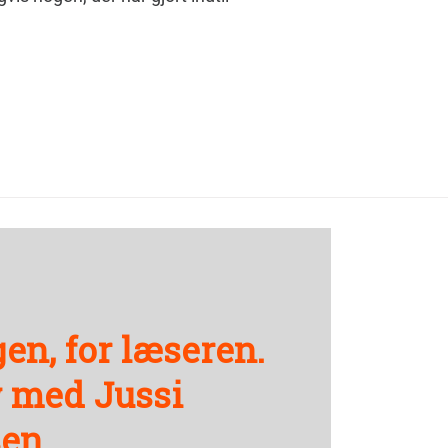
gen, for læseren.
w med Jussi
sen