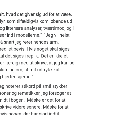
lt, hvad det giver sig ud for at være.
dyr, som tilfældigvis kom løbende ud
g litterære analyser, tværtimod, og i
ser ind i modellerne." "Jeg vil helst
"Så snart jeg rører hendes arm,
ed, et bevis. Hvis noget skal siges
l det siges i replik. Det er ikke et
g er færdig med at skrive, at jeg kan se,
lutning om, at mit udtryk skal
g hjertensgerne."
Jeg noterer stikord på små stykker
oner og tematikker, jeg forsøger at
 midt i bogen. Måske er det for at
 skrive videre senere. Måske for at
vis nogen, der har gjort indtil