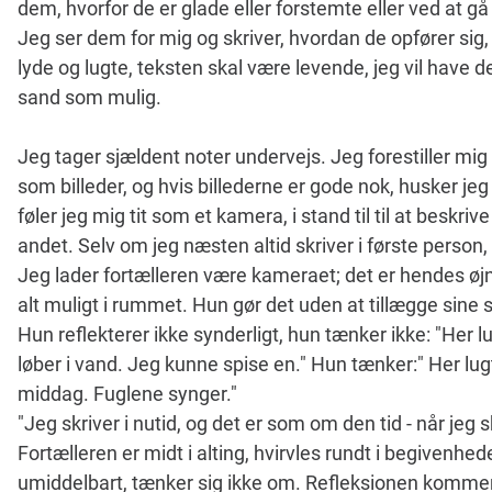
dem, hvorfor de er glade eller forstemte eller ved at gå
Jeg ser dem for mig og skriver, hvordan de opfører sig, 
lyde og lugte, teksten skal være levende, jeg vil have de
sand som mulig.
Jeg tager sjældent noter undervejs. Jeg forestiller mig
som billeder, og hvis billederne er gode nok, husker jeg
føler jeg mig tit som et kamera, i stand til til at beskri
andet. Selv om jeg næsten altid skriver i første person, 
Jeg lader fortælleren være kameraet; det er hendes øjn
alt muligt i rummet. Hun gør det uden at tillægge sine 
Hun reflekterer ikke synderligt, hun tænker ikke: "Her l
løber i vand. Jeg kunne spise en." Hun tænker:" Her lu
middag. Fuglene synger."
"Jeg skriver i nutid, og det er som om den tid - når jeg sk
Fortælleren er midt i alting, hvirvles rundt i begivenhe
umiddelbart, tænker sig ikke om. Refleksionen kommer