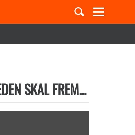
Toggle
navigation
Børnebøger
Boglister
DEN SKAL FREM...
Temaer