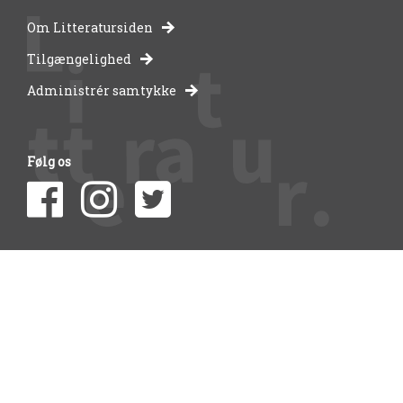
Om Litteratursiden
-
Tilgængelighed
Administrér samtykke
bibliotekernes
side
Følg os
om
litteratur