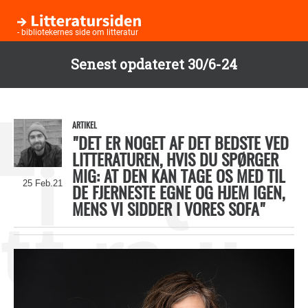
- bibliotekernes side om litteratur
Senest opdateret 30/6-24
Gå
til
hovedindhold
ARTIKEL
"DET ER NOGET AF DET BEDSTE VED
LITTERATUREN, HVIS DU SPØRGER
MIG: AT DEN KAN TAGE OS MED TIL
25 Feb.21
DE FJERNESTE EGNE OG HJEM IGEN,
MENS VI SIDDER I VORES SOFA"