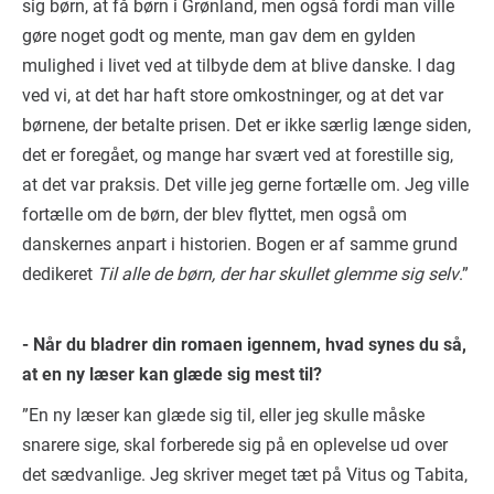
sig børn, at få børn i Grønland, men også fordi man ville
gøre noget godt og mente, man gav dem en gylden
mulighed i livet ved at tilbyde dem at blive danske. I dag
ved vi, at det har haft store omkostninger, og at det var
børnene, der betalte prisen. Det er ikke særlig længe siden,
det er foregået, og mange har svært ved at forestille sig,
at det var praksis. Det ville jeg gerne fortælle om. Jeg ville
fortælle om de børn, der blev flyttet, men også om
danskernes anpart i historien. Bogen er af samme grund
dedikeret
Til alle de børn, der har skullet glemme sig selv
.”
- Når du bladrer din romaen igennem, hvad synes du så,
at en ny læser kan glæde sig mest til?
”En ny læser kan glæde sig til, eller jeg skulle måske
snarere sige, skal forberede sig på en oplevelse ud over
det sædvanlige. Jeg skriver meget tæt på Vitus og Tabita,