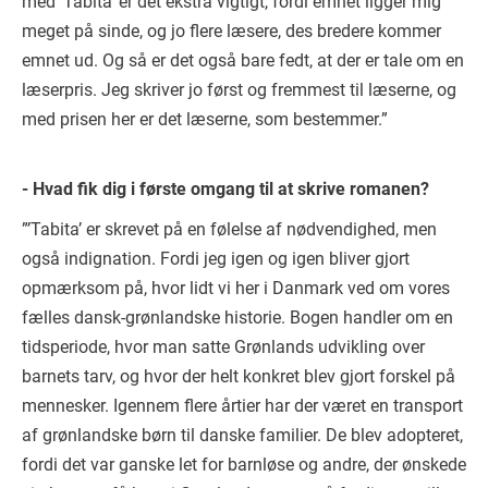
med ’Tabita’ er det ekstra vigtigt, fordi emnet ligger mig
meget på sinde, og jo flere læsere, des bredere kommer
emnet ud. Og så er det også bare fedt, at der er tale om en
læserpris. Jeg skriver jo først og fremmest til læserne, og
med prisen her er det læserne, som bestemmer.”
- Hvad fik dig i første omgang til at skrive romanen?
”’Tabita’ er skrevet på en følelse af nødvendighed, men
også indignation. Fordi jeg igen og igen bliver gjort
opmærksom på, hvor lidt vi her i Danmark ved om vores
fælles dansk-grønlandske historie. Bogen handler om en
tidsperiode, hvor man satte Grønlands udvikling over
barnets tarv, og hvor der helt konkret blev gjort forskel på
mennesker. Igennem flere årtier har der været en transport
af grønlandske børn til danske familier. De blev adopteret,
fordi det var ganske let for barnløse og andre, der ønskede