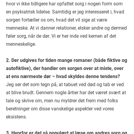
hvor vi ikke tidligere har opfattet sorg i nogen form som
en psykiatrisk lidelse. Samtidig er jeg interesseret i, hvad
sorgen fortæller os om, hvad det vil sige at være
menneske. At vi danner relationer, elsker andre og dermed
føler sorg, når de dør. Vi er her inde ved kernen af det
menneskelige.
2. Der udgives for tiden mange romaner (både fiktive og
autofiktive), der handler om sorgen over at miste, over
at ens nærmeste dør – hvad skyldes denne tendens?
Jeg ser det som tegn på, at tabuet ved død og tab er ved
at blive brudt. Gennem nogle årtier har det været svært at
tale og skrive om, men nu myldrer det frem med folks
beretninger om disse vanskelige aspekter ved vores
eksistens.
3. Hvorfor er det så populært at læse om andres sorg og