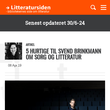
Togg
navi
- bibliotekernes side om litteratur
Senest opdateret 30/6-24
Børnebøger
Gå
til
Boglister
hovedindhold
ARTIKEL
5 HURTIGE TIL SVEND BRINKMANN
OM SORG OG LITTERATUR
Temaer
08 Apr.19