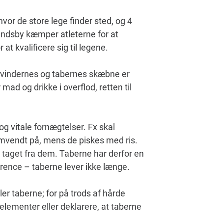
vor de store lege finder sted, og 4
andsby kæmper atleterne for at
at kvalificere sig til legene.
på vindernes og tabernes skæbne er
mad og drikke i overflod, retten til
og vitale fornægtelser. Fx skal
mvendt på, mens de piskes med ris.
e taget fra dem. Taberne har derfor en
urrence – taberne lever ikke længe.
er taberne; for på trods af hårde
elementer eller deklarere, at taberne