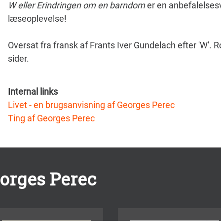
W eller Erindringen om en barndom
er en anbefalelse
læseoplevelse!
Oversat fra fransk af Frants Iver Gundelach efter 'W'. 
sider.
Internal links
Livet - en brugsanvisning af Georges Perec
Ting af Georges Perec
eorges Perec