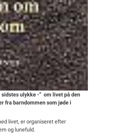
 sidstes ulykke -” om livet på den
der fra barndommen som jøde i
d livet, er organiseret efter
rem og lunefuld.