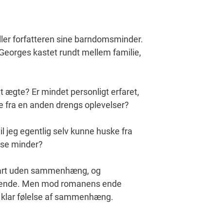
ller forfatteren sine barndomsminder.
 Georges kastet rundt mellem familie,
 ægte? Er mindet personligt erfaret,
ke fra en anden drengs oplevelser?
l jeg egentlig selv kunne huske fra
sse minder?
bart uden sammenhæng, og
kende. Men mod romanens ende
en klar følelse af sammenhæng.