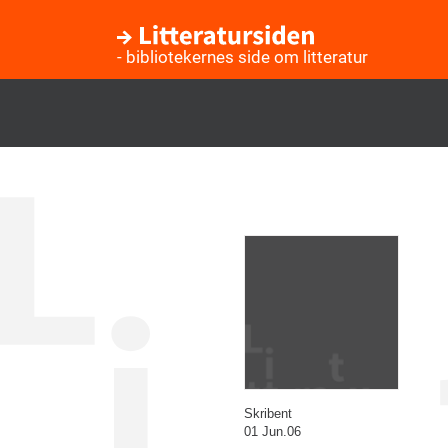
- bibliotekernes side om litteratur
Gå
til
hovedindhold
Skribent
01 Jun.06