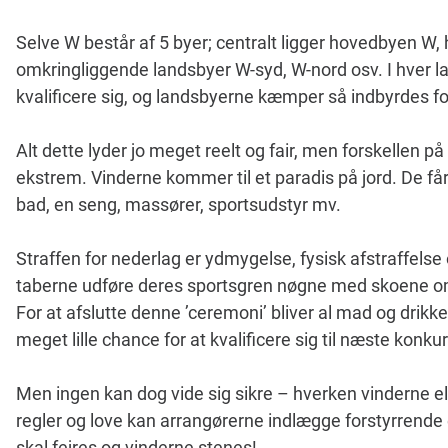
Selve W består af 5 byer; centralt ligger hovedbyen W, h
omkringliggende landsbyer W-syd, W-nord osv. I hver l
kvalificere sig, og landsbyerne kæmper så indbyrdes for 
Alt dette lyder jo meget reelt og fair, men forskellen 
ekstrem. Vinderne kommer til et paradis på jord. De får 
bad, en seng, massører, sportsudstyr mv.
Straffen for nederlag er ydmygelse, fysisk afstraffelse 
taberne udføre deres sportsgren nøgne med skoene o
For at afslutte denne ’ceremoni’ bliver al mad og drikk
meget lille chance for at kvalificere sig til næste konk
Men ingen kan dog vide sig sikre – hverken vinderne ell
regler og love kan arrangørerne indlægge forstyrrende 
skal fejres og vinderne stenes!