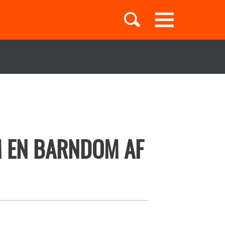
Toggle
navigation
Børnebøger
Boglister
M EN BARNDOM AF
Temaer