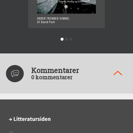
UNDER FREMMED HIMMEL
HUN SO
Af David Park
Af Davi
Kommentarer
0 kommentarer