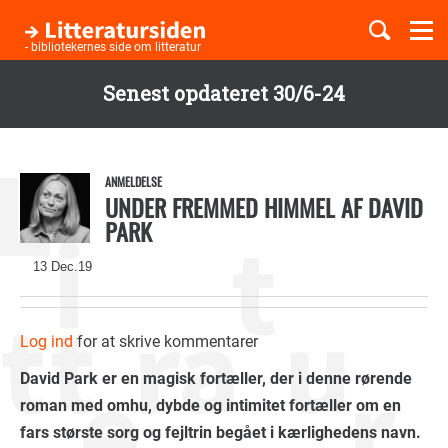
Togg
navi
- bibliotekernes side om litteratur
Senest opdateret 30/6-24
Børnebøger
Gå
til
Boglister
hovedindhold
ANMELDELSE
UNDER FREMMED HIMMEL AF DAVID
PARK
Temaer
13 Dec.19
Log ind
for at skrive kommentarer
David Park er en magisk fortæller, der i denne rørende
roman med omhu, dybde og intimitet fortæller om en
fars største sorg og fejltrin begået i kærlighedens navn.