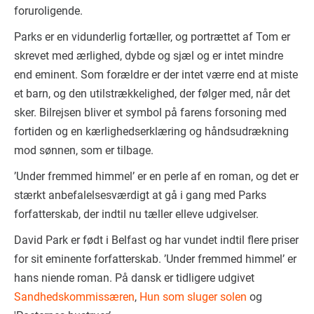
foruroligende.
Parks er en vidunderlig fortæller, og portrættet af Tom er
skrevet med ærlighed, dybde og sjæl og er intet mindre
end eminent. Som forældre er der intet værre end at miste
et barn, og den utilstrækkelighed, der følger med, når det
sker. Bilrejsen bliver et symbol på farens forsoning med
fortiden og en kærlighedserklæring og håndsudrækning
mod sønnen, som er tilbage.
’Under fremmed himmel’ er en perle af en roman, og det er
stærkt anbefalelsesværdigt at gå i gang med Parks
forfatterskab, der indtil nu tæller elleve udgivelser.
David Park er født i Belfast og har vundet indtil flere priser
for sit eminente forfatterskab. ’Under fremmed himmel’ er
hans niende roman. På dansk er tidligere udgivet
Sandhedskommissæren
,
Hun som sluger solen
og