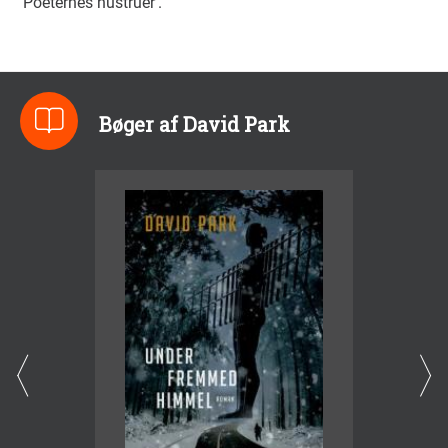
'Poeternes hustruer’.
Bøger af David Park