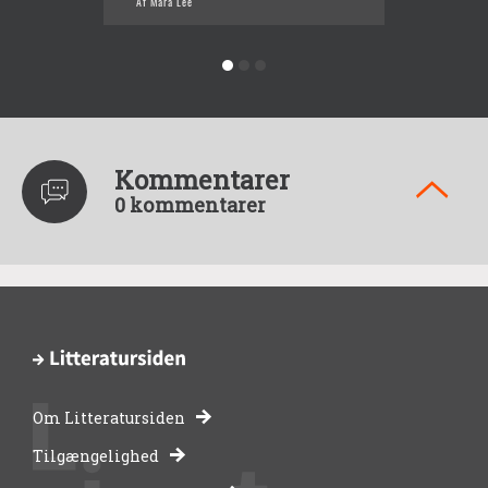
Af Mara Lee
Af Mara
Kommentarer
0 kommentarer
Om Litteratursiden
-
Tilgængelighed