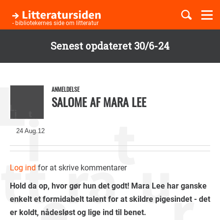
Togg
navi
- bibliotekernes side om litteratur
Senest opdateret 30/6-24
Børnebøger
Gå
til
Boglister
hovedindhold
ANMELDELSE
SALOME AF MARA LEE
Temaer
24 Aug.12
Log ind
for at skrive kommentarer
Hold da op, hvor gør hun det godt! Mara Lee har ganske
enkelt et formidabelt talent for at skildre pigesindet - det
er koldt, nådesløst og lige ind til benet.