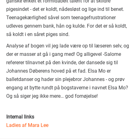
ganske enkelt et formidabelt talent for at skildre
pigesindet - det er koldt, nådesløst og lige ind til benet.
Teenagekærlighed såvel som teenagefrustrationer
udleves gennem bank, hån og kulde. For det er så koldt,
så koldt i en såret piges sind.
Analyse af bogen vil jeg lade være op til læseren selv, og
der er masser at gå i gang med! Og alligevel -Salome
refererer tilnavnet på den kvinde, der dansede sig til
Johannes Døberens hoved på et fad. Elsa Mo er
balletdanser og hader sin plejebror Johannes - og prøv
engang at bytte rundt på bogstaverne i navnet Elsa Mo?
Og så siger jeg ikke mere… god fornøjelse!
Internal links
Ladies af Mara Lee