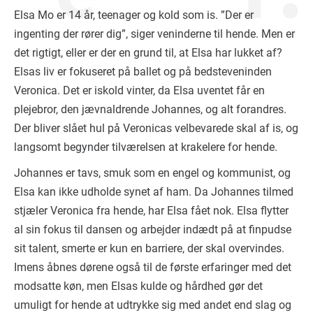
Elsa Mo er 14 år, teenager og kold som is. ”Der er
ingenting der rører dig”, siger veninderne til hende. Men er
det rigtigt, eller er der en grund til, at Elsa har lukket af?
Elsas liv er fokuseret på ballet og på bedsteveninden
Veronica. Det er iskold vinter, da Elsa uventet får en
plejebror, den jævnaldrende Johannes, og alt forandres.
Der bliver slået hul på Veronicas velbevarede skal af is, og
langsomt begynder tilværelsen at krakelere for hende.
Johannes er tavs, smuk som en engel og kommunist, og
Elsa kan ikke udholde synet af ham. Da Johannes tilmed
stjæler Veronica fra hende, har Elsa fået nok. Elsa flytter
al sin fokus til dansen og arbejder indædt på at finpudse
sit talent, smerte er kun en barriere, der skal overvindes.
Imens åbnes dørene også til de første erfaringer med det
modsatte køn, men Elsas kulde og hårdhed gør det
umuligt for hende at udtrykke sig med andet end slag og