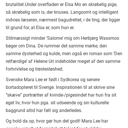
brutalitet.Under overfladen er Elsa Mo en skrøbelig pige,
så skrøbelig som is, der knuses. Langsomt og intelligent
indvies læseren, nærmest bagudrettet, i de ting, der ligger
til grund for, at Elsa er, som hun er.
Stilmæssigt minder ’Salome’ mig om Herbjørg Wassmos
bøger om Dina. De rummer det samme mørke, den
samme dysterhed og kulde, men også en roman som ’Den
retfærdige’ af Helene Uri indeholder meget af den samme
fortvivlelse og trøstesløshed.
Svenske Mara Lee er født i Sydkorea og senere
bortadopteret til Sverige. Inspirationen til at skrive sine
”skæve” portrætter af kvinde-/pigesindet har hun fra sit
eget liv, hvor hun pga. sit udseende og sin kulturelle
baggrund altid har følt sig anderledes.
Og hold da op, hvor gør hun det godt! Mara Lee har