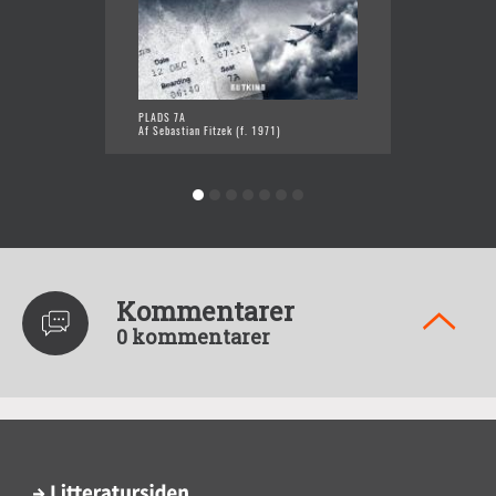
PLADS 7A
PASSAG
Af Sebastian Fitzek (f. 1971)
Af Seba
Kommentarer
0 kommentarer