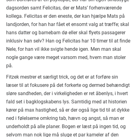
dagsorden samt Felicitas, der er Mats’ forhenværende
kollega. Felicitas er den eneste, der kan hjælpe Mats på
landjorden, for han har fået et ensomt valg at træffe; skal
hans datter og barnebarn dø eller skal flyets passagerer
inklusiv han selv? Han og Felicitas har 10 timer til at finde
Nele, for han vil ikke svigte hende igen. Men man skal
nogle gange være meget varsom med, hvem man stoler
på.
Fitzek mestrer et særligt trick, og det er at forføre sin
læser til at fokusere på det forkerte og dermed behændigt
sløre sandheden, der i virkeligheden er ret åbenlys, i hvert
fald set i bagklogskabens lys. Samtidig med at historien
kører på max hastighed, så er der også lige tid til at dykke
ned i følelserne omkring tab, hævn og angst, så man er
underholdt på alle planer. Bogen er læst på ingen tid, og
selvom man nok lige må sluge et par kameler af den