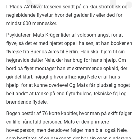
I ’Plads 7A’ bliver læseren sendt på en klaustrofobisk og
neglebidende flyvetur, hvor det gælder liv eller død for
mindst 600 mennesker.
Psykiateren Mats Krüger lider af voldsom angst for at
flyve, så det er med hjertet oppe i halsen, at han booker en
flyrejse fra Buenos Aires til Berlin. Han skal hjem til sin
højgravide datter Nele, der har brug for hans hjælp. Om
bord på flyet modtager han et skræmmende opkald, der
gør det klart, nøjagtig hvor afhængig Nele er af hans
hjælp for at kunne overleve! Og Mats får pludselig noget
helt andet at tænke på end flyturbulens, tekniske fejl og
brændende flydele.
Bogen består af 76 korte kapitler, hvor man på skift følger
en lille håndfuld personer. Mats er den primære
hovedperson, men derudover følger man bla. også Nele,
som bortføres af en psykopat, der har sin egen sindssyge