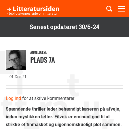
Togg
navi
- bibliotekernes side om litteratur
Senest opdateret 30/6-24
Børnebøger
Gå
til
Boglister
hovedindhold
ANMELDELSE
PLADS 7A
Temaer
01 Dec.21
Log ind
for at skrive kommentarer
Spændende thriller leder behændigt læseren på afveje,
inden mystikken letter. Fitzek er eminent god til at
strikke et finmasket og uigennemskueligt plot sammen.