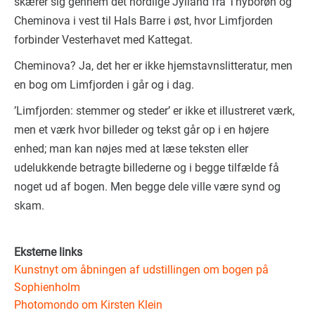
skærer sig gennem det nordlige Jylland fra Thyborøn og
Cheminova i vest til Hals Barre i øst, hvor Limfjorden
forbinder Vesterhavet med Kattegat.
Cheminova? Ja, det her er ikke hjemstavnslitteratur, men
en bog om Limfjorden i går og i dag.
’Limfjorden: stemmer og steder’ er ikke et illustreret værk,
men et værk hvor billeder og tekst går op i en højere
enhed; man kan nøjes med at læse teksten eller
udelukkende betragte billederne og i begge tilfælde få
noget ud af bogen. Men begge dele ville være synd og
skam.
Eksterne links
Kunstnyt om åbningen af udstillingen om bogen på
Sophienholm
Photomondo om Kirsten Klein