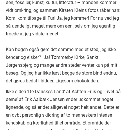
øen, fossiler, kunst, kultur, litteratur – manden kommer
vidt omkring, og sammen Kirsten Kleins fotos råber han:
Kom, kom tilbage til Fur! Ja, jeg kommer! For nu ved jeg
så uendeligt meget mere om øen, selv om jeg egentlig
troede at jeg vidste meget.
Kan bogen også gøre det samme med et sted, jeg ikke
kender og elsker? Ja! Tømmerby Kirke, Sankt
Jørgensbjerg og mange andre steder venter kun på mit
besøg. Og jeg har ikke læst begge de store bind endnu,
det gøres bedst i bidder. Ligesom chokoladen.
Ikke siden ’De Danskes Land’ af Achton Friis og ’Livet på
øerne’ af Erik Aalbæk Jensen er der udkommet noget
lignende, og så er det alligevel noget helt andet. Dette er
en dybt personlig skildring af to menneskers intense
kendskab og kærlighed til et område. Et område der