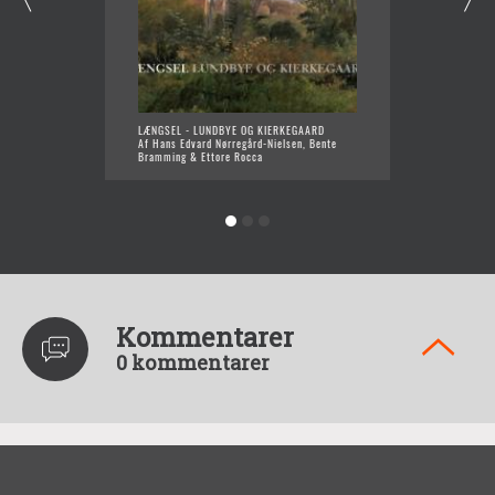
LÆNGSEL - LUNDBYE OG KIERKEGAARD
NOGET 
Af Hans Edvard Nørregård-Nielsen, Bente
Af Hans
Bramming & Ettore Rocca
Kommentarer
0 kommentarer