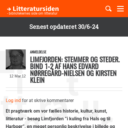
Togg
navi
- bibliotekernes side om litteratur
Senest opdateret 30/6-24
Børnebøger
Gå
til
Boglister
hovedindhold
ANMELDELSE
LIMFJORDEN: STEMMER OG STEDER.
BIND 1-2 AF HANS EDVARD
NØRREGÅRD-NIELSEN OG KIRSTEN
Temaer
12 Mar.12
KLEIN
Log ind
for at skrive kommentarer
Et pragtværk om vor fælles historie, kultur, kunst,
litteratur - besøg Limfjorden ”i kuling fra Hals og til
Harboør”, en meget personlig beskrivelse i billede og