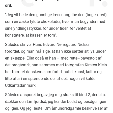
ord.
”Jeg vil bede den gunstige læser angribe den (bogen, red)
som en æske fyldte chokolader, hvor man begynder med
sine yndlingsstykker, for under tiden før ventet at
konstatere, at kassen er tom”.
Således skriver Hans Edvard Nørregaard-Nielsen i
forordet, og man må sige, at han ikke sætter sit lys under
en skæppe. Eller også er han – med rette - pavestolt af
det pragtværk, han sammen med fotografen Kirsten Klein
har foræret danskerne om fortid, nutid, kunst, kultur og
litteratur i en spændende del af det, nogen vil kalde
Udkantsdanmark.
Således ansporet begav jeg mig straks til bind 2, der bl.a.
dækker den Limfjordsø, jeg kender bedst og besøger igen
og igen. Og jeg læste: Om århundredgamle beskrivelser af