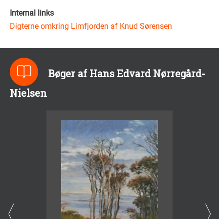
Internal links
Digterne omkring Limfjorden af Knud Sørensen
Bøger af Hans Edvard Nørregård-
Nielsen