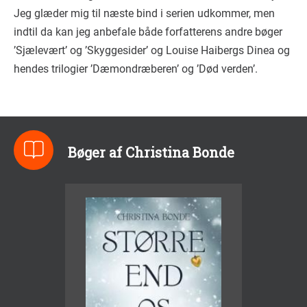
Jeg glæder mig til næste bind i serien udkommer, men
indtil da kan jeg anbefale både forfatterens andre bøger
’Sjælevært’ og ’Skyggesider’ og Louise Haibergs Dinea og
hendes trilogier ’Dæmondræberen’ og ’Død verden’.
Bøger af Christina Bonde