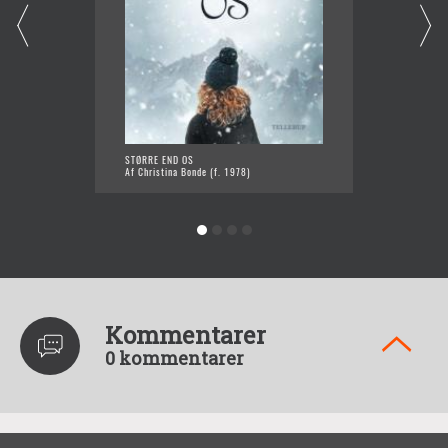
STØRRE END OS
IZOLA -
Af Christina Bonde (f. 1978)
Af Chri
Kommentarer
0 kommentarer