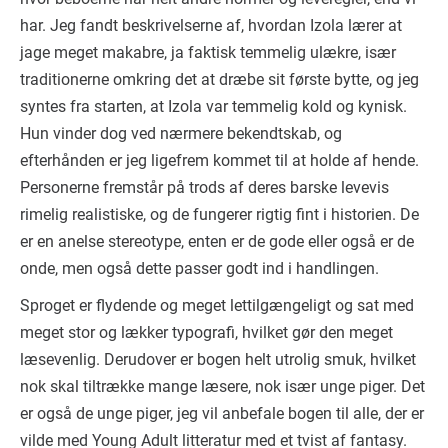
har. Jeg fandt beskrivelserne af, hvordan Izola lærer at
jage meget makabre, ja faktisk temmelig ulækre, især
traditionerne omkring det at dræbe sit første bytte, og jeg
syntes fra starten, at Izola var temmelig kold og kynisk.
Hun vinder dog ved nærmere bekendtskab, og
efterhånden er jeg ligefrem kommet til at holde af hende.
Personerne fremstår på trods af deres barske levevis
rimelig realistiske, og de fungerer rigtig fint i historien. De
er en anelse stereotype, enten er de gode eller også er de
onde, men også dette passer godt ind i handlingen.
Sproget er flydende og meget lettilgængeligt og sat med
meget stor og lækker typografi, hvilket gør den meget
læsevenlig. Derudover er bogen helt utrolig smuk, hvilket
nok skal tiltrække mange læsere, nok især unge piger. Det
er også de unge piger, jeg vil anbefale bogen til alle, der er
vilde med Young Adult litteratur med et tvist af fantasy.