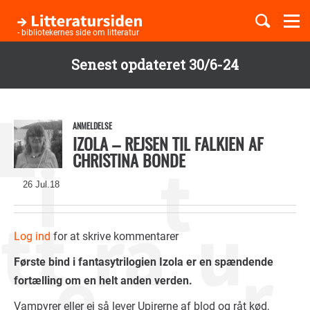
Togg
navi
- bibliotekernes side om litteratur
Senest opdateret 30/6-24
Børnebøger
Gå
til
Boglister
hovedindhold
ANMELDELSE
IZOLA – REJSEN TIL FALKIEN AF
CHRISTINA BONDE
Temaer
26 Jul.18
Log ind
for at skrive kommentarer
Første bind i fantasytrilogien Izola er en spændende
fortælling om en helt anden verden.
Vampyrer eller ej så lever Upirerne af blod og råt kød,