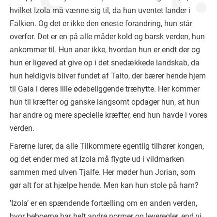
hvilket Izola må vænne sig til, da hun uventet lander i
Falkien. Og det er ikke den eneste forandring, hun står
overfor. Det er en på alle måder kold og barsk verden, hun
ankommer til. Hun aner ikke, hvordan hun er endt der og
hun er ligeved at give op i det snedækkede landskab, da
hun heldigvis bliver fundet af Taito, der bærer hende hjem
til Gaia i deres lille ødebeliggende træhytte. Her kommer
hun til kræfter og ganske langsomt opdager hun, at hun
har andre og mere specielle kræfter, end hun havde i vores
verden.
Farerne lurer, da alle Tilkommere egentlig tilhører kongen,
og det ender med at Izola må flygte ud i vildmarken
sammen med ulven Tjalfe. Her møder hun Jorian, som
gør alt for at hjælpe hende. Men kan hun stole på ham?
’Izola’ er en spændende fortælling om en anden verden,
hvor beboerne har helt andre normer og leveregler, end vi