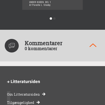
UNDER HUDEN. DEL 1
INKARN
Af Pernille L. Stenby
Af Perni
Kommentarer
0 kommentarer
Om Litteratursiden
-
Tilgængelighed