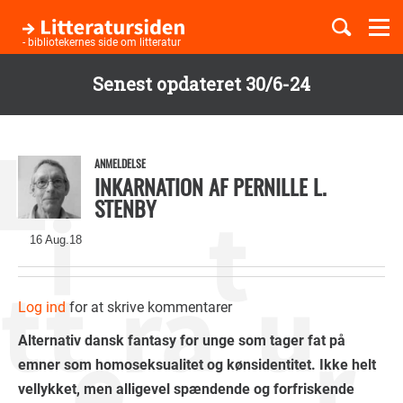
Togg
navi
- bibliotekernes side om litteratur
Senest opdateret 30/6-24
Børnebøger
Gå
til
Boglister
hovedindhold
ANMELDELSE
INKARNATION AF PERNILLE L.
STENBY
Temaer
16 Aug.18
Log ind
for at skrive kommentarer
Alternativ dansk fantasy for unge som tager fat på
emner som homoseksualitet og kønsidentitet. Ikke helt
vellykket, men alligevel spændende og forfriskende