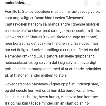
anderledes.
Pernille L. Stenby debuterer med denne fantasyudgivelse,
som angiveligt er første bind i serien ’Mestenes’.
Fantasydelen har som så mange andre lignende historier
en kostskole for elever med særlige evner i centrum (f.eks.
Hogwarts eller Charles Xaviers skole for unge mutanter),
men bortset fra det adskiller historien sig fra noget, man
har set tidligere. I selve handlingen er der indflettet en del
elementer omkring LGBT (andre seksuelle grupper end
heteroseksuelle), og selvom det i sig selv er prisværdigt
nok, så er det samtidig også med til at efterlade indtrykket
af, at historien lander mellem to stole.
Hovedpersonen Mestenes vågner op på et underligt sted,
og det eneste hun ved er, at hun ikke burde være i live.
Hun kan ikke huske, hvem hun er, eller hvor hun kommer
fra og har kun tågede minder om en Ham og en høj