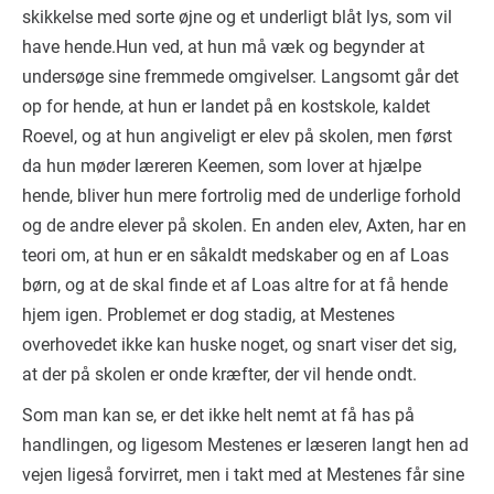
skikkelse med sorte øjne og et underligt blåt lys, som vil
have hende.Hun ved, at hun må væk og begynder at
undersøge sine fremmede omgivelser. Langsomt går det
op for hende, at hun er landet på en kostskole, kaldet
Roevel, og at hun angiveligt er elev på skolen, men først
da hun møder læreren Keemen, som lover at hjælpe
hende, bliver hun mere fortrolig med de underlige forhold
og de andre elever på skolen. En anden elev, Axten, har en
teori om, at hun er en såkaldt medskaber og en af Loas
børn, og at de skal finde et af Loas altre for at få hende
hjem igen. Problemet er dog stadig, at Mestenes
overhovedet ikke kan huske noget, og snart viser det sig,
at der på skolen er onde kræfter, der vil hende ondt.
Som man kan se, er det ikke helt nemt at få has på
handlingen, og ligesom Mestenes er læseren langt hen ad
vejen ligeså forvirret, men i takt med at Mestenes får sine