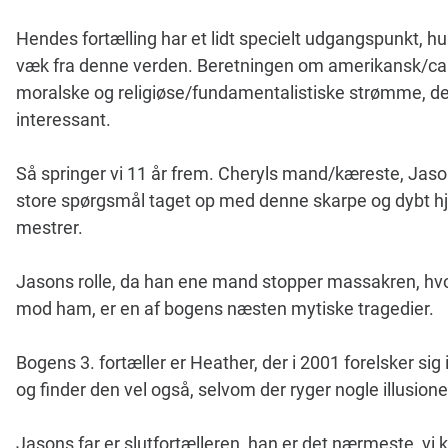
Hendes fortælling har et lidt specielt udgangspunkt, hu
væk fra denne verden. Beretningen om amerikansk/can
moralske og religiøse/fundamentalistiske strømme, de
interessant.
Så springer vi 11 år frem. Cheryls mand/kæreste, Jason,
store spørgsmål taget op med denne skarpe og dybt h
mestrer.
Jasons rolle, da han ene mand stopper massakren, hvor
mod ham, er en af bogens næsten mytiske tragedier.
Bogens 3. fortæller er Heather, der i 2001 forelsker s
og finder den vel også, selvom der ryger nogle illusione
Jasons far er slutfortælleren, han er det nærmeste, vi 