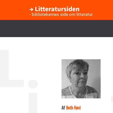
- bibliotekernes side om litteratur
Gå
til
hovedindhold
Af
Beth Høst