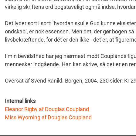
virkelig skriftens ord bogstaveligt og må indse, hvordan
Det lyder sort i sort: ’hvordan skulle Gud kunne eksiste
ondskab’, er nok essensen. Men det, der gør bogen så 
livsbekræftende, for dét er den ikke - det er, at figurer
I min bevidsthed har jeg nærmest mødt Couplands figure
mennesker indgående. Han kan skrive, så det er en ren
Oversat af Svend Ranild. Borgen, 2004. 230 sider. Kr 29
Internal links
Eleanor Rigby af Douglas Coupland
Miss Wyoming af Douglas Coupland