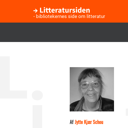
- bibliotekernes side om litteratur
Gå
til
hovedindhold
Af
Jytte Kjær Schou