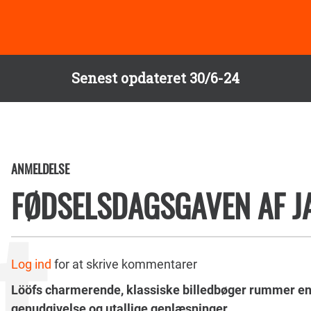
Senest opdateret 30/6-24
ANMELDELSE
FØDSELSDAGSGAVEN AF J
Log ind
for at skrive kommentarer
Lööfs charmerende, klassiske billedbøger rummer en 
genudgivelse og utallige genlæsninger.