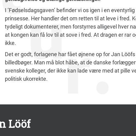
I ’Fødselsdagsgaven’ befinder vi os igen i en eventyrli
prinsesse. Her handler det om retten til at leve i fred. 
tydeligt dokumenterer, men forstyrres alligevel hver nat 
at kongen kan få lov til at sove i fred. At dragen er ra
ikke.
Det er godt, forlagene har fået øjnene op for Jan Lööf
billedbøger. Man må blot håbe, at de danske forlægger
svenske kolleger, der ikke kan lade være med at pille v
politisk ukorrekte.
n Lööf