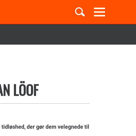
Toggle
navigation
Børnebøger
Boglister
AN LÖOF
Temaer
tidløshed, der gør dem velegnede til