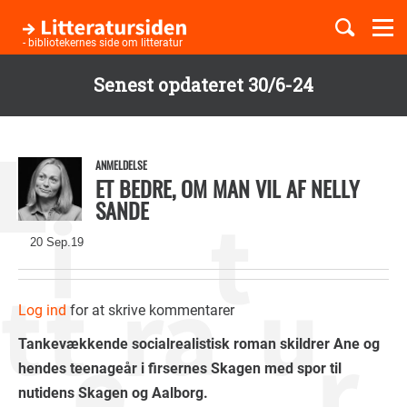
Togg
navi
- bibliotekernes side om litteratur
Senest opdateret 30/6-24
Børnebøger
Gå
til
Boglister
hovedindhold
ANMELDELSE
ET BEDRE, OM MAN VIL AF NELLY
SANDE
Temaer
20 Sep.19
Log ind
for at skrive kommentarer
Tankevækkende socialrealistisk roman skildrer Ane og
hendes teenageår i firsernes Skagen med spor til
nutidens Skagen og Aalborg.