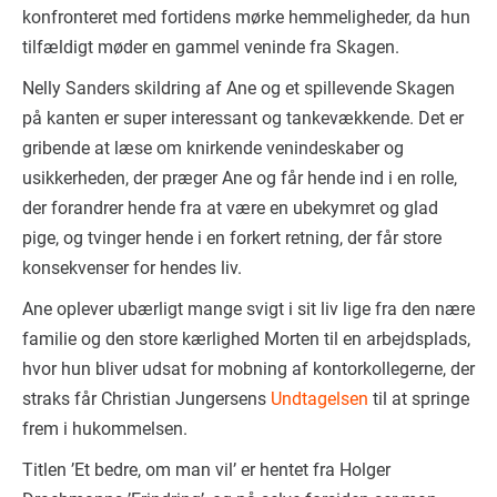
konfronteret med fortidens mørke hemmeligheder, da hun
tilfældigt møder en gammel veninde fra Skagen.
Nelly Sanders skildring af Ane og et spillevende Skagen
på kanten er super interessant og tankevækkende. Det er
gribende at læse om knirkende venindeskaber og
usikkerheden, der præger Ane og får hende ind i en rolle,
der forandrer hende fra at være en ubekymret og glad
pige, og tvinger hende i en forkert retning, der får store
konsekvenser for hendes liv.
Ane oplever ubærligt mange svigt i sit liv lige fra den nære
familie og den store kærlighed Morten til en arbejdsplads,
hvor hun bliver udsat for mobning af kontorkollegerne, der
straks får Christian Jungersens
Undtagelsen
til at springe
frem i hukommelsen.
Titlen ’Et bedre, om man vil’ er hentet fra Holger