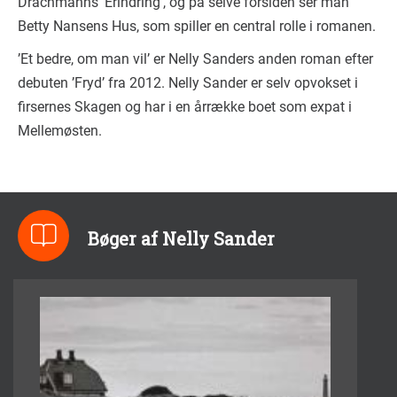
Drachmanns ’Erindring’, og på selve forsiden ser man
Betty Nansens Hus, som spiller en central rolle i romanen.
’Et bedre, om man vil’ er Nelly Sanders anden roman efter
debuten ’Fryd’ fra 2012. Nelly Sander er selv opvokset i
firsernes Skagen og har i en årrække boet som expat i
Mellemøsten.
Bøger af Nelly Sander