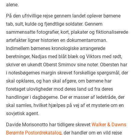
alene.
På den ufrivillige rejse gennem landet oplever børnene
tab, sult, kulde og fjendtlige soldater. Gennem
sammensatte fotografier, kort, plakater og fiktionaliserede
artefakter ligner historien en dokumentarroman.
Indimellem børnenes kronologiske arrangerede
beretninger, Nadjas med blåt blæk og Viktors med rødt,
skriver en ukendt Oberst Smirnov sine noter. Obersten har
i notesbøgernes margin skrevet forskellige spørgsmål, der
skal opklares, og han skal afgøre, om børnene har
foretaget ulovligheder mod deres land ud fra deres
handlinger i dagbøgerne. Der er masser af ledetråde, der
skal samles, hvilket hjælpes på vej af et mysterie om en
sovjetisk agent.
Davide Morisonotto har tidligere skrevet
Walker & Dawns
Berømte Postordrekatalog,
der handler om en vild rejse