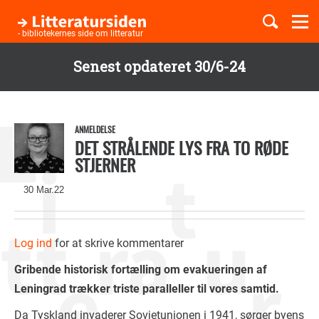
Togg
navi
- bibliotekernes side om litteratur
Senest opdateret 30/6-24
Børnebøger
Gå
til
Boglister
hovedindhold
ANMELDELSE
DET STRÅLENDE LYS FRA TO RØDE
STJERNER
Temaer
30 Mar.22
Log ind
for at skrive kommentarer
Gribende historisk fortælling om evakueringen af
Leningrad trækker triste paralleller til vores samtid.
Da Tyskland invaderer Sovjetunionen i 1941, sørger byens