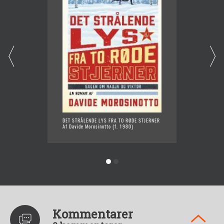
DET STRÅLENDE LYS FRA TO RØDE STJERNER
WALKER
Af Davide Morosinotto (f. 1980)
POSTOR
Af Davi
Kommentarer