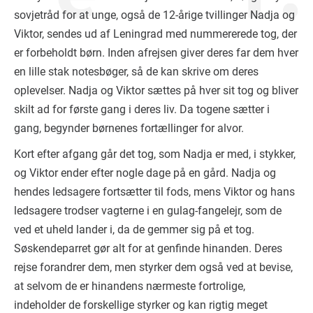
sovjetråd for at unge, også de 12-årige tvillinger Nadja og
Viktor, sendes ud af Leningrad med nummererede tog, der
er forbeholdt børn. Inden afrejsen giver deres far dem hver
en lille stak notesbøger, så de kan skrive om deres
oplevelser. Nadja og Viktor sættes på hver sit tog og bliver
skilt ad for første gang i deres liv. Da togene sætter i
gang, begynder børnenes fortællinger for alvor.
Kort efter afgang går det tog, som Nadja er med, i stykker,
og Viktor ender efter nogle dage på en gård. Nadja og
hendes ledsagere fortsætter til fods, mens Viktor og hans
ledsagere trodser vagterne i en gulag-fangelejr, som de
ved et uheld lander i, da de gemmer sig på et tog.
Søskendeparret gør alt for at genfinde hinanden. Deres
rejse forandrer dem, men styrker dem også ved at bevise,
at selvom de er hinandens nærmeste fortrolige,
indeholder de forskellige styrker og kan rigtig meget