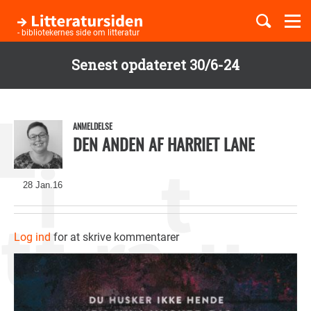
Togg
navi
- bibliotekernes side om litteratur
Senest opdateret 30/6-24
Børnebøger
Gå
til
Boglister
hovedindhold
ANMELDELSE
DEN ANDEN AF HARRIET LANE
Temaer
28 Jan.16
Log ind
for at skrive kommentarer