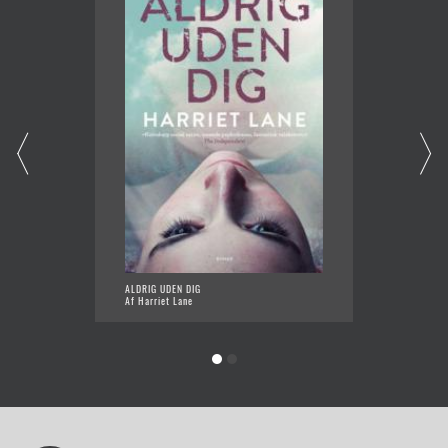
ALDRIG UDEN DIG
DEN AN
Af Harriet Lane
Af Harr