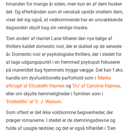
hinanden for mange år siden, men kun én af dem husker
det. Og efterhånden som et venskab opstår imellem dem,
viser det sig også, at vedkommende har en urovækkende
dagsorden skjult bag sin venlige maske.
’Den anden’ af Harriet Lane tilhører den nye bølge af
thrillers kaldet domestic noir, der er dukket op de seneste
år. Domestic noir er psykologiske thrillers, der i stedet for
at tage udgangspunkt i en fremmed psykopat fokuserer
på mareridtet bag hjemmets trygge vægge. Det kan f.eks.
handle om dysfunktionelle parforhold som i
’Mørke
afkroge’ af Elizabeth Haynes
og
’Du’ af Caroline Kepnes
,
eller om skjulte hemmeligheder i familien som i
’Dobbeltliv’ af S. J. Watson
.
Som oftest er det ikke voldsomme begivenheder, der
præger romanerne. I stedet er de stemningsdrevne og
fulde af usagte rædsler, og det er også tilfældet i ’Den