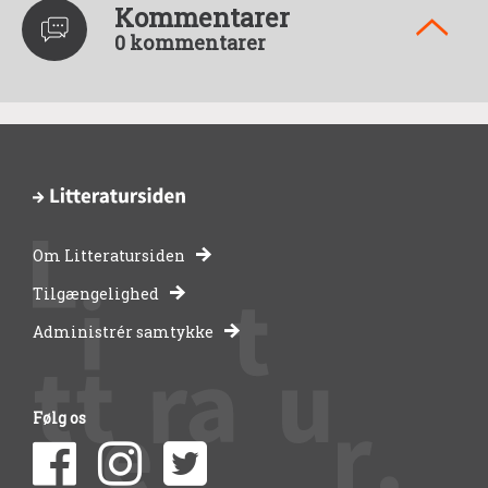
Kommentarer
0 kommentarer
Om Litteratursiden
-
Tilgængelighed
Administrér samtykke
bibliotekernes
side
Følg os
om