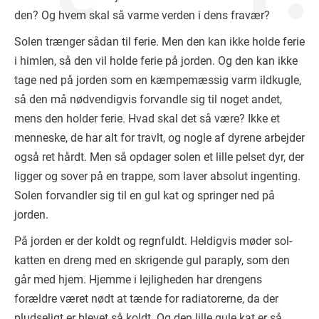
den? Og hvem skal så varme verden i dens fravær?
Solen trænger sådan til ferie. Men den kan ikke holde ferie
i himlen, så den vil holde ferie på jorden. Og den kan ikke
tage ned på jorden som en kæmpemæssig varm ildkugle,
så den må nødvendigvis forvandle sig til noget andet,
mens den holder ferie. Hvad skal det så være? Ikke et
menneske, de har alt for travlt, og nogle af dyrene arbejder
også ret hårdt. Men så opdager solen et lille pelset dyr, der
ligger og sover på en trappe, som laver absolut ingenting.
Solen forvandler sig til en gul kat og springer ned på
jorden.
På jorden er der koldt og regnfuldt. Heldigvis møder sol-
katten en dreng med en skrigende gul paraply, som den
går med hjem. Hjemme i lejligheden har drengens
forældre været nødt at tænde for radiatorerne, da der
pludseligt er blevet så koldt. Og den lille gule kat er så