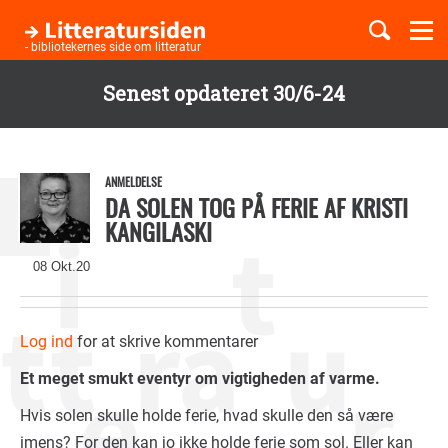
Togg
navi
- bibliotekernes side om litteratur
Senest opdateret 30/6-24
Børnebøger
Gå
til
Boglister
hovedindhold
ANMELDELSE
DA SOLEN TOG PÅ FERIE AF KRISTI
KANGILASKI
Temaer
08 Okt.20
Log ind
for at skrive kommentarer
Et meget smukt eventyr om vigtigheden af varme.
Hvis solen skulle holde ferie, hvad skulle den så være
imens? For den kan jo ikke holde ferie som sol. Eller kan