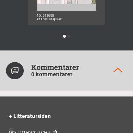
TEA OG DUEN
DA SOLE
Af Kristi Kangilaski
Af Krist
Kommentarer
0 kommentarer
Om Litteratursiden