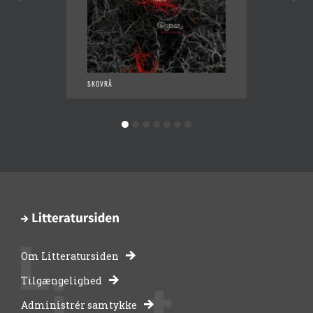
SKOVRÅ
NORA M
Om Litteratursiden
-
Tilgængelighed
Administrér samtykke