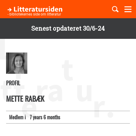
Togg
navi
- bibliotekernes side om litteratur
Senest opdateret 30/6-24
Børnebøger
Gå
til
Boglister
hovedindhold
Temaer
PROFIL
METTE RABÆK
Medlem i
7 years 6 months