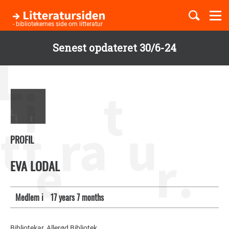
Togg
navi
- bibliotekernes side om litteratur
Senest opdateret 30/6-24
Børnebøger
Gå
til
Boglister
hovedindhold
Temaer
PROFIL
EVA LODAL
Medlem i
17 years 7 months
Bibliotekar, Allerød Bibliotek