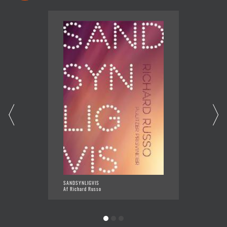
SANDSYNLIGVIS
ÅNDERN
Af Richard Russo
Af Rich