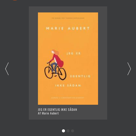
JEG ER EGENTLIG IKKE SÅDAN
VOKSNE
Af Marie Aubert
Af Mari