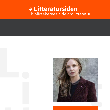
- bibliotekernes side om litteratur
Gå
til
hovedindhold