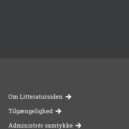
-
Om Litteratursiden
Tilgængelighed
bibliotekernes
Administrér samtykke