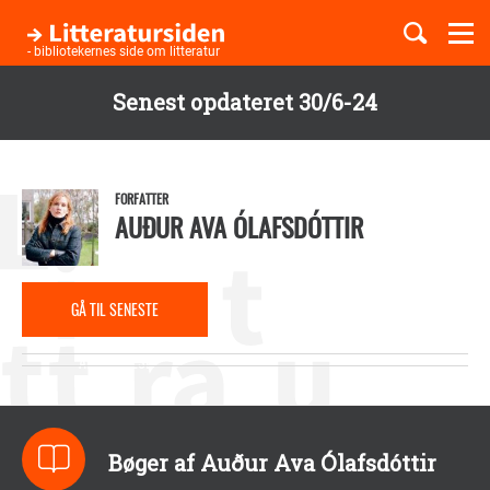
Togg
navi
- bibliotekernes side om litteratur
Senest opdateret 30/6-24
Børnebøger
Gå
til
Boglister
hovedindhold
FORFATTER
AUÐUR AVA ÓLAFSDÓTTIR
Temaer
GÅ TIL SENESTE
ANMELDELSE
Bøger af Auður Ava Ólafsdóttir