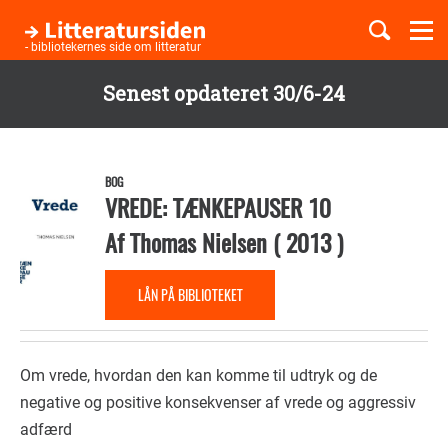
Togg
navi
- bibliotekernes side om litteratur
Senest opdateret 30/6-24
Børnebøger
Gå
til
Boglister
hovedindhold
BOG
VREDE: TÆNKEPAUSER 10
Af
Thomas Nielsen
(
2013
)
Temaer
LÅN PÅ BIBLIOTEKET
Om vrede, hvordan den kan komme til udtryk og de
negative og positive konsekvenser af vrede og aggressiv
adfærd