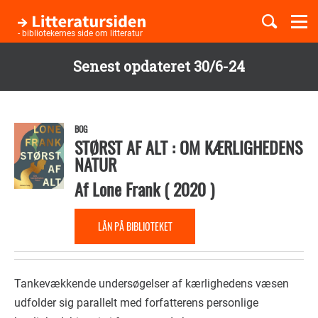
Togg
navi
- bibliotekernes side om litteratur
Senest opdateret 30/6-24
Børnebøger
Gå
til
Boglister
hovedindhold
BOG
STØRST AF ALT : OM KÆRLIGHEDENS
NATUR
Temaer
Af
Lone Frank
(
2020
)
LÅN PÅ BIBLIOTEKET
Tankevækkende undersøgelser af kærlighedens væsen
udfolder sig parallelt med forfatterens personlige