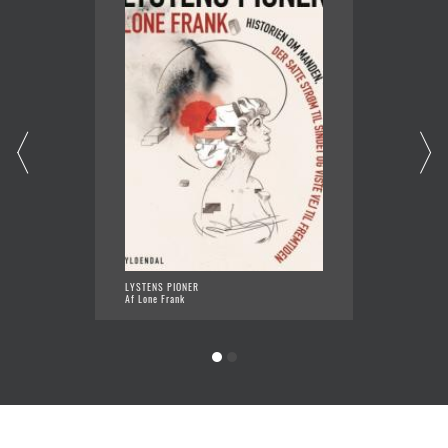
LYSTENS PIONER
MIT SM
Af Lone Frank
Af Lone