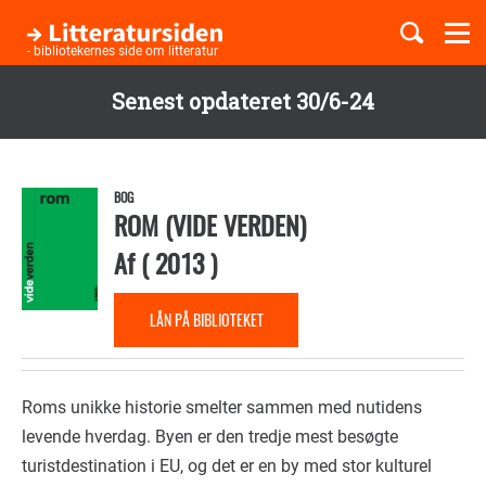
Togg
navi
- bibliotekernes side om litteratur
Senest opdateret 30/6-24
Børnebøger
Gå
til
Boglister
hovedindhold
BOG
ROM (VIDE VERDEN)
Af
(
2013
)
Temaer
LÅN PÅ BIBLIOTEKET
Roms unikke historie smelter sammen med nutidens
levende hverdag. Byen er den tredje mest besøgte
turistdestination i EU, og det er en by med stor kulturel