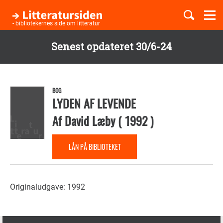
Togg
navi
- bibliotekernes side om litteratur
Senest opdateret 30/6-24
Børnebøger
Gå
til
Boglister
hovedindhold
BOG
LYDEN AF LEVENDE
Af
David Læby
(
1992
)
Temaer
LÅN PÅ BIBLIOTEKET
Originaludgave: 1992