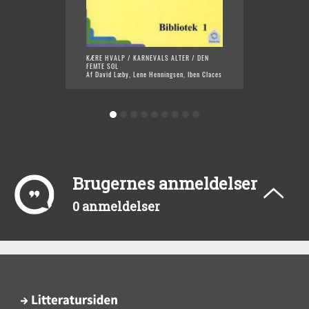
KÆRE HVALP / KARNEVALS ALTER / DEN
BADEBR
FEMTE SOL
Af Davi
Af David Læby, Lene Henningsen, Iben Claces
Brugernes anmeldelser
0 anmeldelser