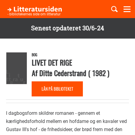
Togg
navi
- bibliotekernes side om litteratur
Senest opdateret 30/6-24
Børnebøger
Gå
til
Boglister
hovedindhold
BOG
LIVET DET RIGE
Af
Ditte Cederstrand
(
1982
)
Temaer
LÅN PÅ BIBLIOTEKET
I dagbogsform skildrer romanen - gennem et
kærlighedsforhold mellem en hofdame og en kavaler ved
Gustav III's hof - de frihedsideer, der brød frem med den