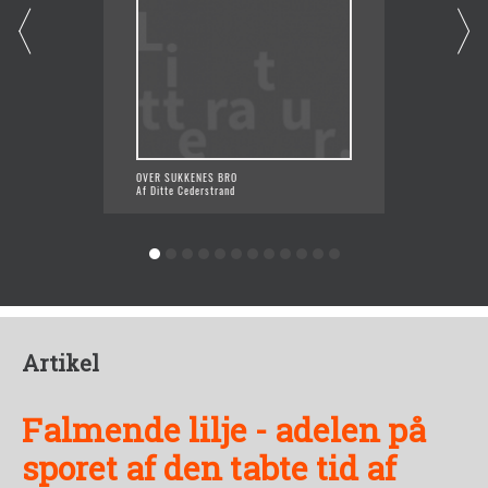
OVER SUKKENES BRO
PÅ VEJ 
Af Ditte Cederstrand
Af Ditt
Artikel
Falmende lilje - adelen på
sporet af den tabte tid af