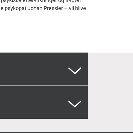
psykiske eftervirkninger og frygtet
psykopat Johan Pressler – vil blive