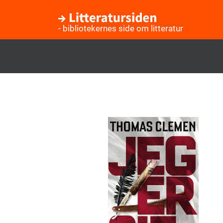
- bibliotekernes side om litteratur
Gå
til
hovedindhold