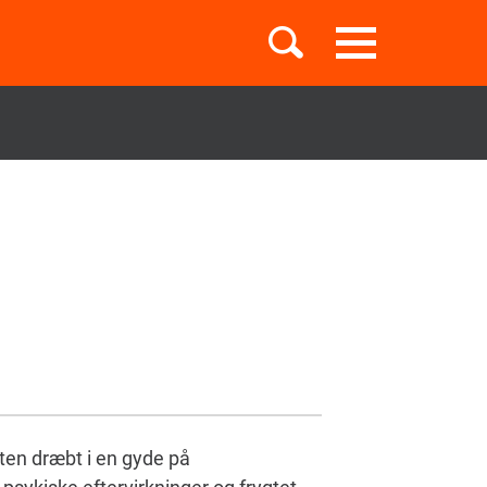
Toggle
navigation
Børnebøger
Boglister
Temaer
sten dræbt i en gyde på