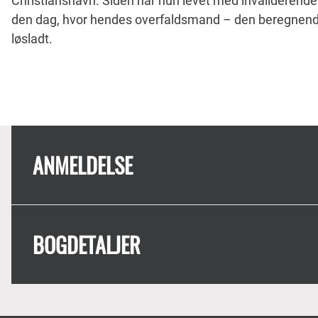
Christianshavn. Siden har hun levet med invaliderende 
den dag, hvor hendes overfaldsmand – den beregnende 
løsladt.
ANMELDELSE
BOGDETALJER