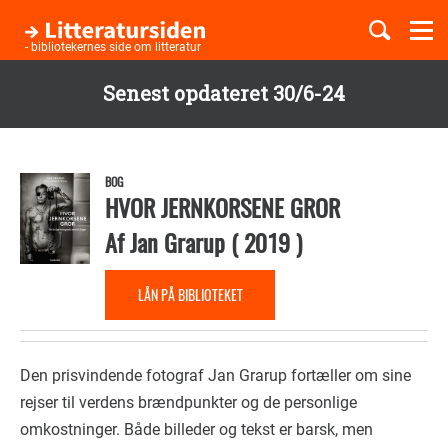
Togg
navi
- bibliotekernes side om litteratur
Senest opdateret 30/6-24
Børnebøger
Gå
til
Boglister
hovedindhold
BOG
HVOR JERNKORSENE GROR
Af
Jan Grarup
(
2019
)
Temaer
LÅN PÅ BIBLIOTEKET
Den prisvindende fotograf Jan Grarup fortæller om sine
rejser til verdens brændpunkter og de personlige
omkostninger. Både billeder og tekst er barsk, men