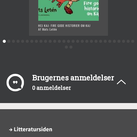
HEJ KAJ: FIRE GODE HISTORIER OM KAJ
KAJ LÆ
Af Mats Letén
Af Mats
Brugernes anmeldelser
0 anmeldelser