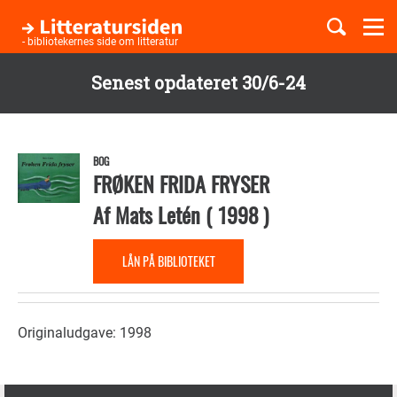
Togg
navi
- bibliotekernes side om litteratur
Senest opdateret 30/6-24
Børnebøger
Gå
til
Boglister
hovedindhold
BOG
FRØKEN FRIDA FRYSER
Af
Mats Letén
(
1998
)
Temaer
LÅN PÅ BIBLIOTEKET
Originaludgave: 1998