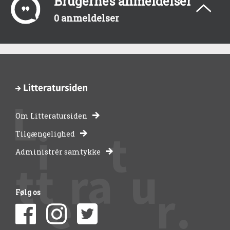
Brugernes anmeldelser
0 anmeldelser
Om Litteratursiden
-
Tilgængelighed
Administrér samtykke
bibliotekernes
side
Følg os
om