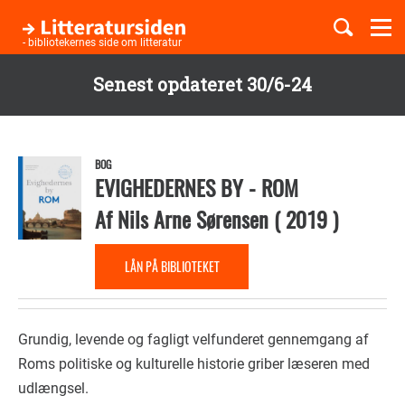
Togg
navi
- bibliotekernes side om litteratur
Senest opdateret 30/6-24
Børnebøger
Gå
til
Boglister
hovedindhold
BOG
EVIGHEDERNES BY - ROM
Af
Nils Arne Sørensen
(
2019
)
Temaer
LÅN PÅ BIBLIOTEKET
Grundig, levende og fagligt velfunderet gennemgang af
Roms politiske og kulturelle historie griber læseren med
udlængsel.