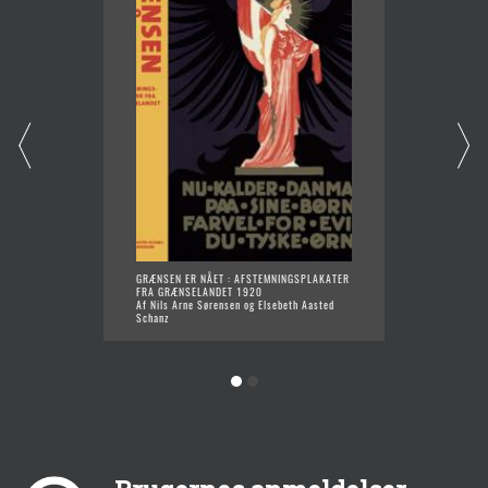
GRÆNSEN ER NÅET : AFSTEMNINGSPLAKATER
DEN ST
FRA GRÆNSELANDET 1920
Af Nils
Af Nils Arne Sørensen og Elsebeth Aasted
Schanz