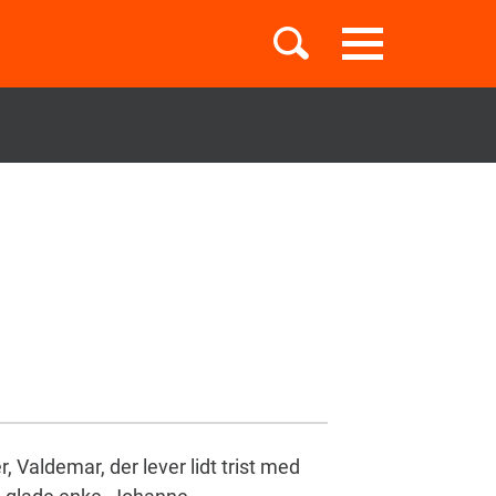
Toggle
navigation
Børnebøger
Boglister
Temaer
 Valdemar, der lever lidt trist med