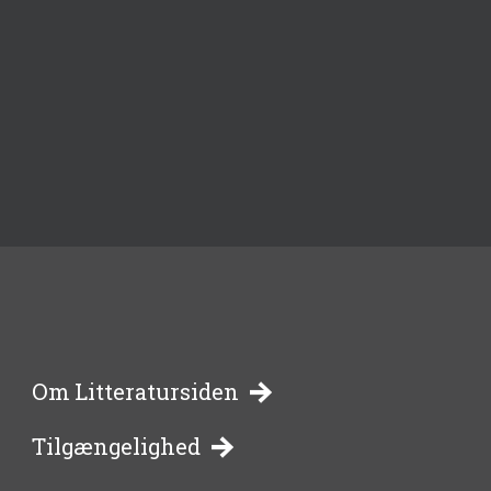
-
Om Litteratursiden
Tilgængelighed
bibliotekernes