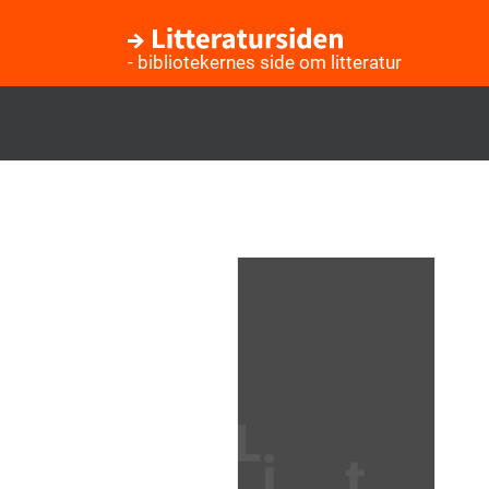
- bibliotekernes side om litteratur
Gå
til
hovedindhold