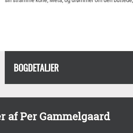
sin stramme kone, Meta, og drømmer om den buttede,
BOGDETALJER
r af Per Gammelgaard