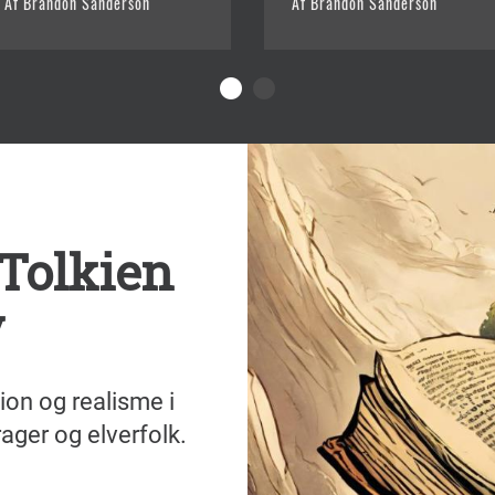
Af Brandon Sanderson
Af Brandon Sanderson
 Tolkien
y
ion og realisme i
rager og elverfolk.