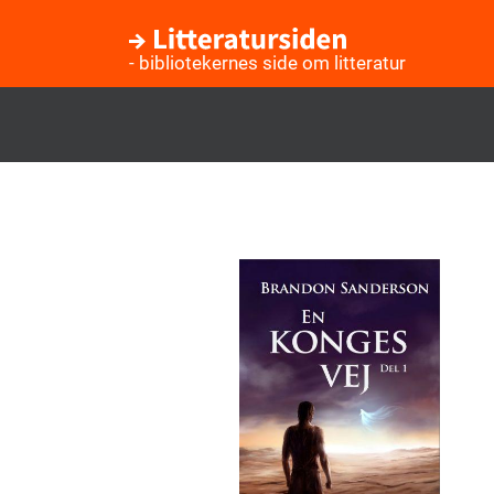
- bibliotekernes side om litteratur
Gå
til
hovedindhold