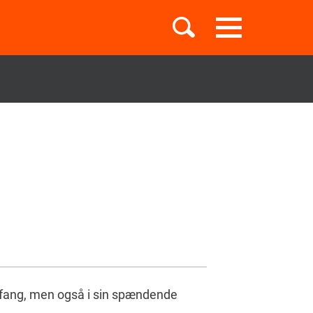
Toggle
navigation
Børnebøger
Boglister
Temaer
omfang, men også i sin spændende