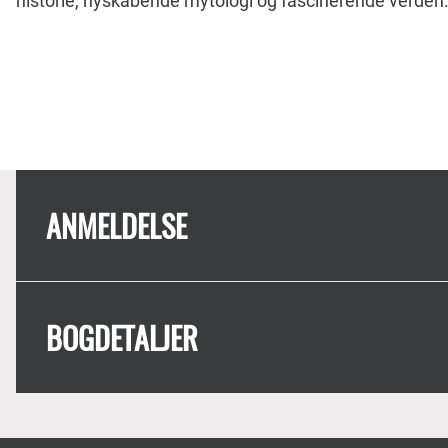
historie, nyskabende mytologi og fascinerende verden
ANMELDELSE
BOGDETALJER