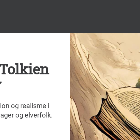
 Tolkien
y
ion og realisme i
rager og elverfolk.