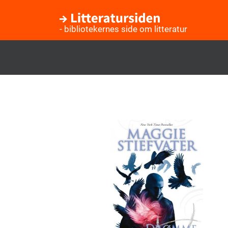
- bibliotekernes side om litteratur
Gå
til
hovedindhold