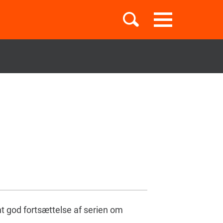
Toggle
navigation
Børnebøger
Boglister
Temaer
nt god fortsættelse af serien om