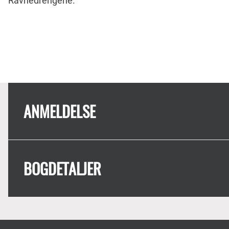
Ravnedrengene.
ANMELDELSE
BOGDETALJER