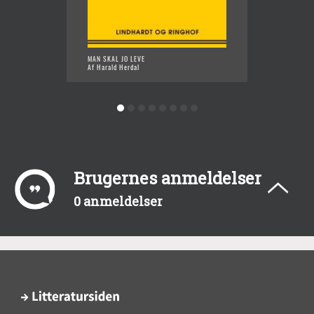
BARND
MAN SKAL JO LEVE
Af Hara
Af Harald Herdal
Brugernes anmeldelser
0 anmeldelser