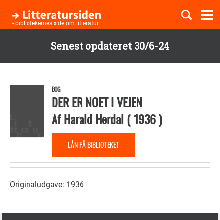
Togg
navi
- bibliotekernes side om litteratur
Senest opdateret 30/6-24
Børnebøger
Gå
til
Boglister
hovedindhold
BOG
DER ER NOET I VEJEN
Af
Harald Herdal
(
1936
)
Temaer
LÅN PÅ BIBLIOTEKET
Originaludgave: 1936