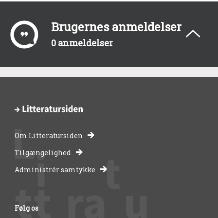
Brugernes anmeldelser
0 anmeldelser
Om Litteratursiden
-
Tilgængelighed
Administrér samtykke
bibliotekernes
side
Følg os