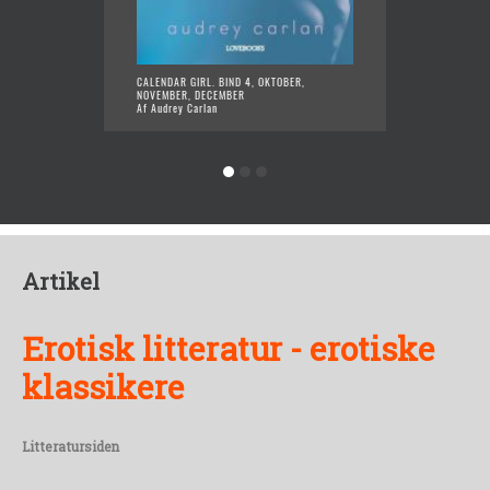
CALEND
CALENDAR GIRL. BIND 4, OKTOBER,
Af Audr
NOVEMBER, DECEMBER
Af Audrey Carlan
Artikel
Erotisk litteratur - erotiske
klassikere
Litteratursiden