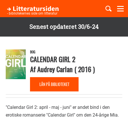
Togg
navi
- bibliotekernes side om litteratur
Senest opdateret 30/6-24
Børnebøger
Gå
til
Boglister
hovedindhold
BOG
CALENDAR GIRL 2
Af
Audrey Carlan
(
2016
)
Temaer
LÅN PÅ BIBLIOTEKET
"Calendar Girl 2: april - maj - juni" er andet bind i den
erotiske romanserie "Calendar Girl" om den 24-årige Mia.