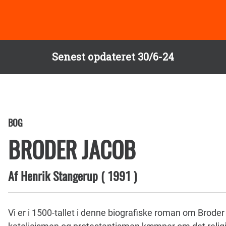
Senest opdateret 30/6-24
BOG
BRODER JACOB
Af
Henrik Stangerup
(
1991
)
Vi er i 1500-tallet i denne biografiske roman om Broder J