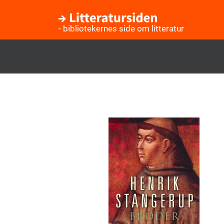
- bibliotekernes side om litteratur
Gå
til
hovedindhold