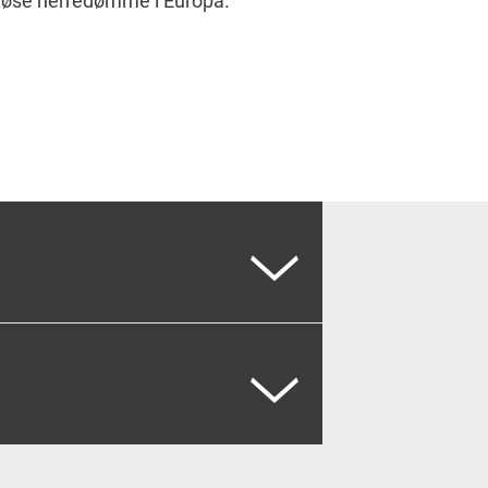
giøse herredømme i Europa.