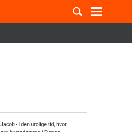
Toggle
navigation
Børnebøger
Boglister
Temaer
acob - i den urolige tid, hvor