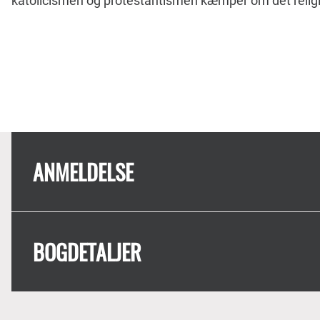
katolicismen og protestantismen kæmper om det reli
ANMELDELSE
BOGDETALJER