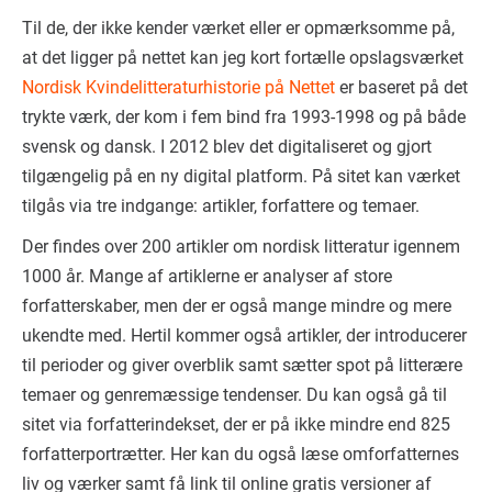
Til de, der ikke kender værket eller er opmærksomme på,
at det ligger på nettet kan jeg kort fortælle opslagsværket
Nordisk Kvindelitteraturhistorie på Nettet
er baseret på det
trykte værk, der kom i fem bind fra 1993-1998 og på både
svensk og dansk. I 2012 blev det digitaliseret og gjort
tilgængelig på en ny digital platform. På sitet kan værket
tilgås via tre indgange: artikler, forfattere og temaer.
Der findes over 200 artikler om nordisk litteratur igennem
1000 år. Mange af artiklerne er analyser af store
forfatterskaber, men der er også mange mindre og mere
ukendte med. Hertil kommer også artikler, der introducerer
til perioder og giver overblik samt sætter spot på litterære
temaer og genremæssige tendenser. Du kan også gå til
sitet via forfatterindekset, der er på ikke mindre end 825
forfatterportrætter. Her kan du også læse omforfatternes
liv og værker samt få link til online gratis versioner af