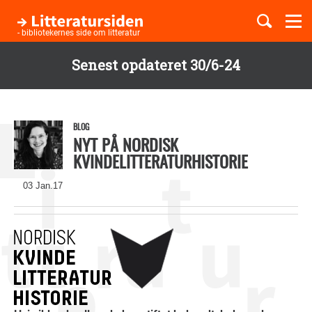
Togg
navi
- bibliotekernes side om litteratur
Senest opdateret 30/6-24
Børnebøger
Gå
til
Boglister
hovedindhold
BLOG
NYT PÅ NORDISK
KVINDELITTERATURHISTORIE
Temaer
03 Jan.17