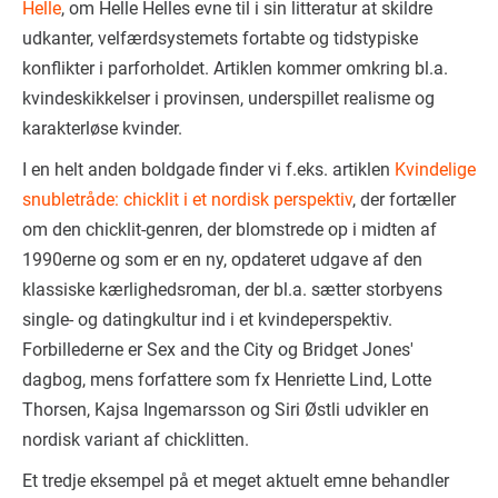
Helle
, om Helle Helles evne til i sin litteratur at skildre
udkanter, velfærdsystemets fortabte og tidstypiske
konflikter i parforholdet. Artiklen kommer omkring bl.a.
kvindeskikkelser i provinsen, underspillet realisme og
karakterløse kvinder.
I en helt anden boldgade finder vi f.eks. artiklen
Kvindelige
snubletråde: chicklit i et nordisk perspektiv
, der fortæller
om den chicklit-genren, der blomstrede op i midten af
1990erne og som er en ny, opdateret udgave af den
klassiske kærlighedsroman, der bl.a. sætter storbyens
single- og datingkultur ind i et kvindeperspektiv.
Forbillederne er Sex and the City og Bridget Jones'
dagbog, mens forfattere som fx Henriette Lind, Lotte
Thorsen, Kajsa Ingemarsson og Siri Østli udvikler en
nordisk variant af chicklitten.
Et tredje eksempel på et meget aktuelt emne behandler